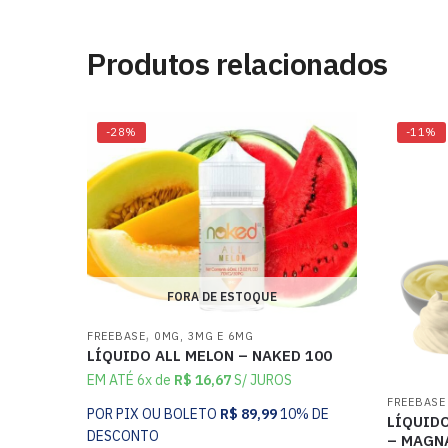
Produtos relacionados
-28%
-11%
FORA DE ESTOQUE
,
FREEBASE
0MG, 3MG E 6MG
LÍQUIDO ALL MELON – NAKED 100
EM ATÉ 6x de
R$
16,67
S/ JUROS
FREEBASE
POR PIX OU BOLETO
R$
89,99
10% DE
LÍQUID
DESCONTO
– MAGN