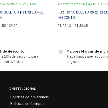
de 6x de
R$
13,32
S/ JUROS
A partir de 6x de
R$
4,68
S/ JURO
 OU BOLETO
R$
71,91
10% DE
POR PIX OU BOLETO
R$
25,29
1
TO
DESCONTO
–
R$
109,90
R$
28,10
–
R$
49,65
 de desconto
Maiores Marcas do mu
he 10% de desconto para
Trabalhamos apenas com p
amentos á vista
originais.
INSTITUCIONAL
Politicas de privacidade
Politicas de Compra