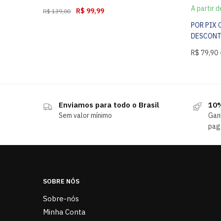
A partir 
R$
99,99
R$
139,00
POR PIX
DESCON
R$
79,90
Enviamos para todo o Brasil
10%
Sem valor mínimo
Gan
pag
SOBRE NÓS
Sobre-nós
Minha Conta