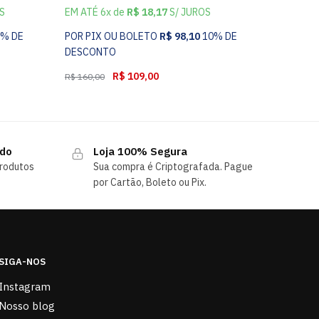
S
EM ATÉ 6x de
R$
18,17
S/ JUROS
0% DE
POR PIX OU BOLETO
R$
98,10
10% DE
DESCONTO
R$
109,00
R$
160,00
ndo
Loja 100% Segura
rodutos
Sua compra é Criptografada. Pague
por Cartão, Boleto ou Pix.
SIGA-NOS
Instagram
Nosso blog