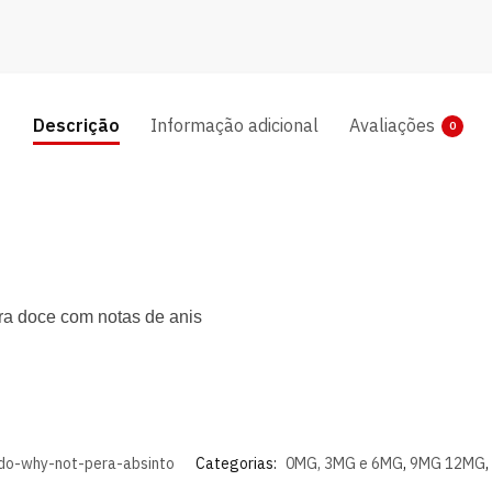
Descrição
Informação adicional
Avaliações
0
ra doce com notas de anis
ido-why-not-pera-absinto
Categorias:
0MG, 3MG e 6MG
,
9MG 12MG
,