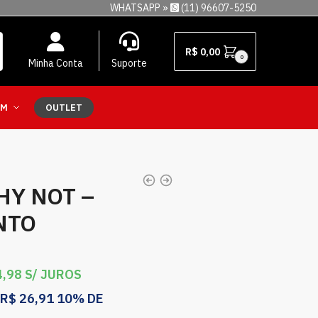
WHATSAPP »
(11) 96607-5250
R$
0,00
0
Minha Conta
Suporte
EM
OUTLET
HY NOT –
NTO
,98
S/ JUROS
R$
26,91
10% DE