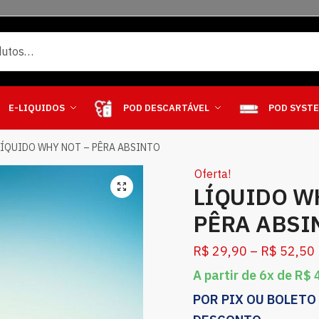
E-LIQUIDOS
POD DESCARTÁVEL
POD SYST
LÍQUIDO WHY NOT – PÊRA ABSINTO
Oferta!
LÍQUIDO W
PÊRA ABSI
R$
29,90
–
R$
52,50
A partir de 6x de
R$
4
POR PIX OU BOLETO