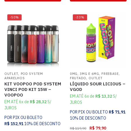
-50%
-33%
,
,
,
OUTLET
POD SYSTEM
0MG, 3MG E 6MG
FREEBASE
,
APARELHOS
FRUTADO
OUTLET
KIT VOOPOO POD SYSTEM
LÍQUIDO SOUR LICIOUS –
VINCI POD KIT 15W –
VGOD
VOOPOO
EM ATÉ 6x de
R$
13,32
S/
EM ATÉ 6x de
R$
28,32
S/
JUROS
JUROS
POR PIX OU BOLETO
R$
71,91
POR PIX OU BOLETO
10% DE DESCONTO
R$
152,91
10% DE DESCONTO
R$
79,90
R$
119,90