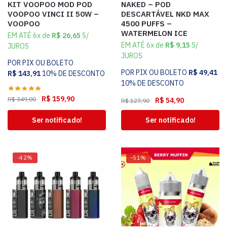
KIT VOOPOO MOD POD
NAKED – POD
VOOPOO VINCI II 50W –
DESCARTÁVEL NKD MAX
VOOPOO
4500 PUFFS –
WATERMELON ICE
EM ATÉ 6x de
R$
26,65
S/
EM ATÉ 6x de
R$
9,15
S/
JUROS
JUROS
POR PIX OU BOLETO
POR PIX OU BOLETO
R$
49,41
R$
143,91
10% DE DESCONTO
10% DE DESCONTO
R$
159,90
R$
349,00
R$
54,90
R$
127,90
Ser notificado!
Ser notificado!
-42%
-51%