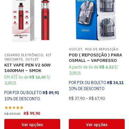
,
OUTLET
POD DE REPOSIÇÃO
,
POD ( REPOSIÇÃO ) PARA
CIGARRO ELETRÔNICO
KIT
,
INICIANTE
OUTLET
OSMALL – VAPORESSO
KIT VAPE PEN V2 60W
A partir de 6x de
R$
6,32
S/
1600MAH – SMOK
JUROS
EM ATÉ 6x de
R$
16,65
S/
POR PIX OU BOLETO
R$
34,11
JUROS
10% DE DESCONTO
POR PIX OU BOLETO
R$
89,91
R$
37,90
–
R$
67,90
10% DE DESCONTO
R$
99,90
R$
159,00
Ver opções
Ver opções