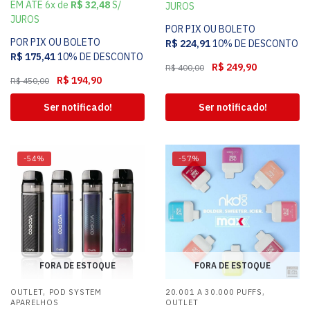
EM ATÉ 6x de
R$
32,48
S/
JUROS
JUROS
POR PIX OU BOLETO
POR PIX OU BOLETO
R$
224,91
10% DE DESCONTO
R$
175,41
10% DE DESCONTO
R$
249,90
R$
400,00
R$
194,90
R$
450,00
Ser notificado!
Ser notificado!
-54%
-57%
FORA DE ESTOQUE
FORA DE ESTOQUE
,
,
OUTLET
POD SYSTEM
20.001 A 30.000 PUFFS
APARELHOS
OUTLET