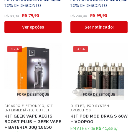
10% DE DESCONTO
10% DE DESCONTO
R$
79,90
R$
99,90
R$
89,90
R$
200,00
Ver opções
Ser notificado!
-57%
-38%
FORA DE ESTOQUE
FORA DE ESTOQUE
,
,
CIGARRO ELETRÔNICO
KIT
OUTLET
POD SYSTEM
,
INTERMEDIÁRIO
OUTLET
APARELHOS
KIT GEEK VAPE AEGIS
KIT POD MOD DRAG S 60W
BOOST PLUS – GEEK VAPE
– VOOPOO
+ BATERIA 30Q 18650
EM ATÉ 6x de
R$
41,65
S/