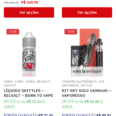
R$
169,90
R$
342,00
Ver opções
Ver opções
-11%
-50%
FORA DE ESTOQUE
,
,
,
,
,
20MG
35MG
50MG
NICSALT
CIGARRO ELETRÔNICO
KIT
,
OUTLET
INICIANTE
OUTLET
LÍQUIDO SKITTLES –
KIT SKY SOLO 1400mAh –
NICSALT – BORN TO VAPE
VAPORESSO
EM ATÉ 6x de
R$
13,32
S/
EM ATÉ 6x de
R$
16,65
S/
JUROS
JUROS
POR PIX OU BOLETO
R$
71,91
POR PIX OU BOLETO
R$
89,91