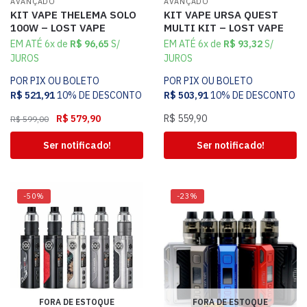
AVANÇADO
AVANÇADO
KIT VAPE THELEMA SOLO
KIT VAPE URSA QUEST
100W – LOST VAPE
MULTI KIT – LOST VAPE
EM ATÉ 6x de
R$
96,65
S/
EM ATÉ 6x de
R$
93,32
S/
JUROS
JUROS
POR PIX OU BOLETO
POR PIX OU BOLETO
R$
521,91
10% DE DESCONTO
R$
503,91
10% DE DESCONTO
R$
579,90
R$
559,90
R$
599,00
Ser notificado!
Ser notificado!
-50%
-23%
FORA DE ESTOQUE
FORA DE ESTOQUE