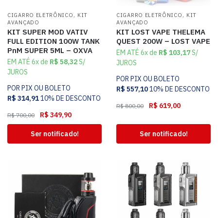
,
,
CIGARRO ELETRÔNICO
KIT
CIGARRO ELETRÔNICO
KIT
AVANÇADO
AVANÇADO
KIT SUPER MOD VATIV
KIT LOST VAPE THELEMA
FULL EDITION 100W TANK
QUEST 200W – LOST VAPE
PnM SUPER 5ML – OXVA
EM ATÉ 6x de
R$
103,17
S/
EM ATÉ 6x de
R$
58,32
S/
JUROS
JUROS
POR PIX OU BOLETO
POR PIX OU BOLETO
R$
557,10
10% DE DESCONTO
R$
314,91
10% DE DESCONTO
R$
619,00
R$
800,00
R$
349,90
R$
700,00
Ser notificado!
Ser notificado!