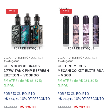
-21%
-12%
FORA DE ESTOQUE
FORA DE ESTOQUE
,
,
CIGARRO ELETRÔNICO
KIT
CIGARRO ELETRÔNICO
KIT
AVANÇADO
AVANÇADO
KIT VOOPOO DRAG 2
KIT PRO MECH 2
177W TANK PNP REFRESH
MECANICO KIT ELITE RDA
EDITION – VOOPOO
– VGOD
EM ATÉ 6x de
R$
65,67
S/
EM ATÉ 6x de
R$
131,50
S/
JUROS
JUROS
POR PIX OU BOLETO
POR PIX OU BOLETO
R$
354,60
10% DE DESCONTO
R$
710,10
10% DE DESCONTO
R$
394,00
R$
789,00
R$
499,00
R$
900,00