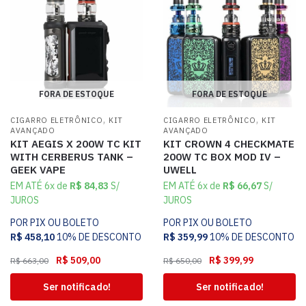
FORA DE ESTOQUE
FORA DE ESTOQUE
,
,
CIGARRO ELETRÔNICO
KIT
CIGARRO ELETRÔNICO
KIT
AVANÇADO
AVANÇADO
KIT AEGIS X 200W TC KIT
KIT CROWN 4 CHECKMATE
WITH CERBERUS TANK –
200W TC BOX MOD IV –
GEEK VAPE
UWELL
EM ATÉ 6x de
R$
84,83
S/
EM ATÉ 6x de
R$
66,67
S/
JUROS
JUROS
POR PIX OU BOLETO
POR PIX OU BOLETO
R$
458,10
10% DE DESCONTO
R$
359,99
10% DE DESCONTO
R$
509,00
R$
399,99
R$
663,00
R$
650,00
Ser notificado!
Ser notificado!