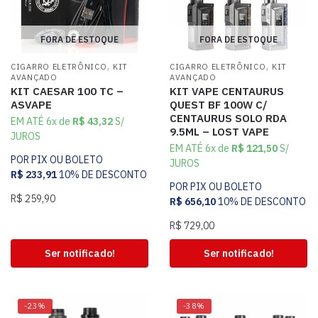
FORA DE ESTOQUE
FORA DE ESTOQUE
,
,
CIGARRO ELETRÔNICO
KIT
CIGARRO ELETRÔNICO
KIT
AVANÇADO
AVANÇADO
KIT CAESAR 100 TC –
KIT VAPE CENTAURUS
ASVAPE
QUEST BF 100W C/
CENTAURUS SOLO RDA
EM ATÉ 6x de
R$
43,32
S/
9.5ML – LOST VAPE
JUROS
EM ATÉ 6x de
R$
121,50
S/
POR PIX OU BOLETO
JUROS
R$
233,91
10% DE DESCONTO
POR PIX OU BOLETO
R$
259,90
R$
656,10
10% DE DESCONTO
R$
729,00
Ser notificado!
Ser notificado!
-23%
-38%