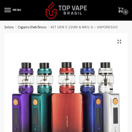
MENU
0
Início
/
Cigarro Eletrônico
/
KIT GEN S 220W & NRG-S – VAPORESSO