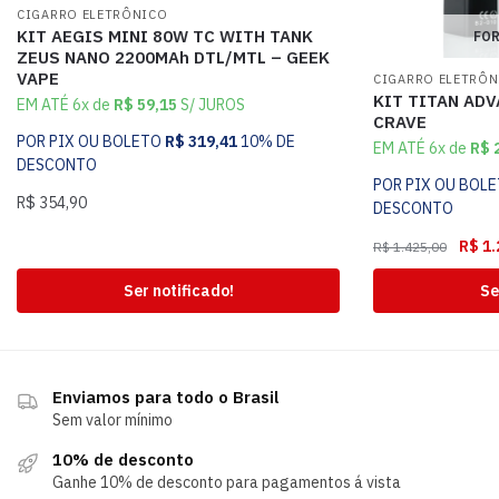
CIGARRO ELETRÔNICO
KIT AEGIS MINI 80W TC WITH TANK
FOR
ZEUS NANO 2200MAh DTL/MTL – GEEK
VAPE
CIGARRO ELETRÔ
KIT TITAN AD
EM ATÉ 6x de
R$
59,15
S/ JUROS
CRAVE
POR PIX OU BOLETO
R$
319,41
10% DE
EM ATÉ 6x de
R$
2
DESCONTO
POR PIX OU BOL
R$
354,90
DESCONTO
R$
1.
R$
1.425,00
Ser notificado!
Se
Enviamos para todo o Brasil
Sem valor mínimo
10% de desconto
Ganhe 10% de desconto para pagamentos á vista