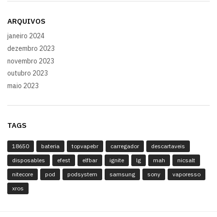
ARQUIVOS
janeiro 2024
dezembro 2023
novembro 2023
outubro 2023
maio 2023
TAGS
18650
bateria
topvapebr
carregador
descartaveis
disposables
efest
elfbar
ignite
lg
mah
nicsalt
nitecore
pod
podsystem
samsung
sony
vaporesso
xros