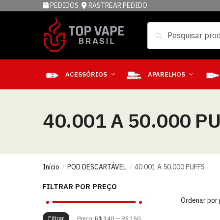
PEDIDOS
RASTREAR PEDIDO
Pesquisar
ACESSÓRIOS
APARELHOS
40.001 A 50.000 P
Início
POD DESCARTÁVEL
40.001 A 50.000 PUFFS
/
/
FILTRAR POR PREÇO
Filtrar
Preço:
R$ 140
—
R$ 150