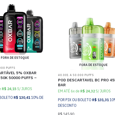
FORA DE ESTOQUE
FORA DE ESTOQUE
000 PUFFS
ARTÁVEL 5% OXBAR
40.001 A 50.000 PUFFS
 50K 50000 PUFFS –
POD DESCARTAVEL BC PRO 45K
BAR
e
R$
24,15
S/ JUROS
EM ATÉ 6x de
R$
24,32
S/ JUROS
 BOLETO
R$
130,41
10% DE
POR PIX OU BOLETO
R$
131,31
10
DESCONTO
R$
145,90