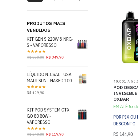
PRODUTOS MAIS
VENDIDOS
KIT GEN S 220W & NRG-
S - VAPORESSO
R$
550,00
R$
349,90
LÍQUIDO NICSALT USA
MAUI SUN - NAKED 100
40.001 A 50.
POD DESC
INVISIBLE
R$
129,90
OXBAR
EM ATÉ 6x d
KIT POD SYSTEM GTX
GO 80 80W -
POR PIX OU
VAPORESSO
DESCONTO
R$
144,90
R$
240,00
R$
119,90