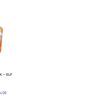
 – ELF
% DE