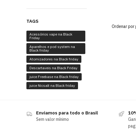
TAGS
Acessórios vape na Black
Friday
Aparelhos e pod system na
Black friday
Atomizadores na Black friday
Descartaveis na Black Friday
juice Freebase na Black friday
juice Nicsalt na Black friday
Enviamos para todo o Brasil
10%
Sem valor mínimo
Gan
pag