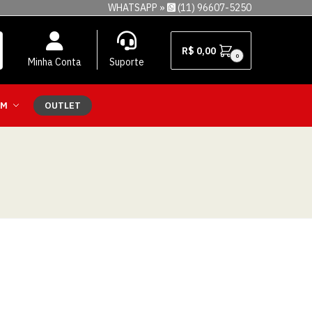
WHATSAPP »
(11) 96607-5250
R$
0,00
0
Minha Conta
Suporte
EM
OUTLET