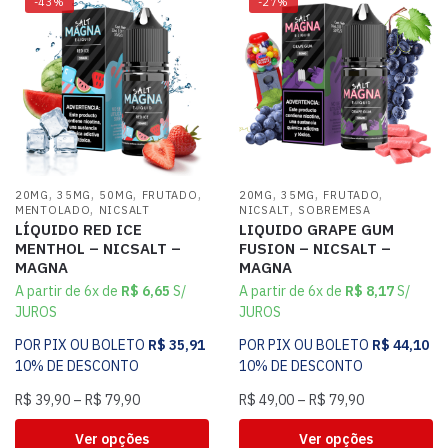
-43%
-27%
,
,
,
,
,
,
,
20MG
35MG
50MG
FRUTADO
20MG
35MG
FRUTADO
,
,
MENTOLADO
NICSALT
NICSALT
SOBREMESA
LÍQUIDO RED ICE
LIQUIDO GRAPE GUM
MENTHOL – NICSALT –
FUSION – NICSALT –
MAGNA
MAGNA
A partir de 6x de
R$
6,65
S/
A partir de 6x de
R$
8,17
S/
JUROS
JUROS
POR PIX OU BOLETO
R$
35,91
POR PIX OU BOLETO
R$
44,10
10% DE DESCONTO
10% DE DESCONTO
R$
39,90
–
R$
79,90
R$
49,00
–
R$
79,90
Ver opções
Ver opções