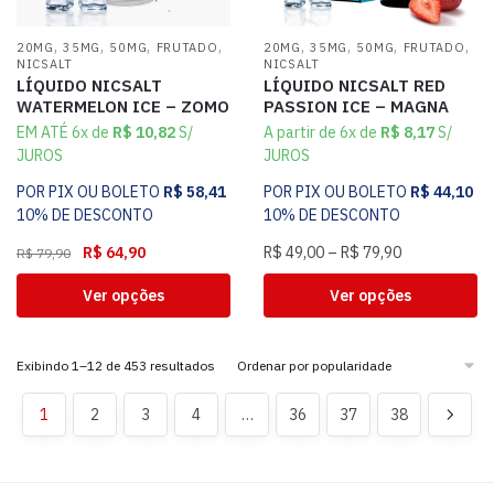
,
,
,
,
,
,
,
,
20MG
35MG
50MG
FRUTADO
20MG
35MG
50MG
FRUTADO
NICSALT
NICSALT
LÍQUIDO NICSALT
LÍQUIDO NICSALT RED
WATERMELON ICE – ZOMO
PASSION ICE – MAGNA
EM ATÉ 6x de
R$
10,82
S/
A partir de 6x de
R$
8,17
S/
JUROS
JUROS
POR PIX OU BOLETO
R$
58,41
POR PIX OU BOLETO
R$
44,10
10% DE DESCONTO
10% DE DESCONTO
R$
64,90
R$
49,00
–
R$
79,90
R$
79,90
Ver opções
Ver opções
Exibindo 1–12 de 453 resultados
1
2
3
4
…
36
37
38