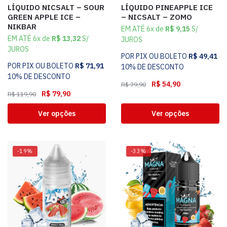
LÍQUIDO NICSALT – SOUR
LÍQUIDO PINEAPPLE ICE
GREEN APPLE ICE –
– NICSALT – ZOMO
NIKBAR
EM ATÉ 6x de
R$
9,15
S/
EM ATÉ 6x de
R$
13,32
S/
JUROS
JUROS
POR PIX OU BOLETO
R$
49,41
POR PIX OU BOLETO
R$
71,91
10% DE DESCONTO
10% DE DESCONTO
R$
54,90
R$
79,90
R$
79,90
R$
119,90
Ver opções
Ver opções
-19%
-33%