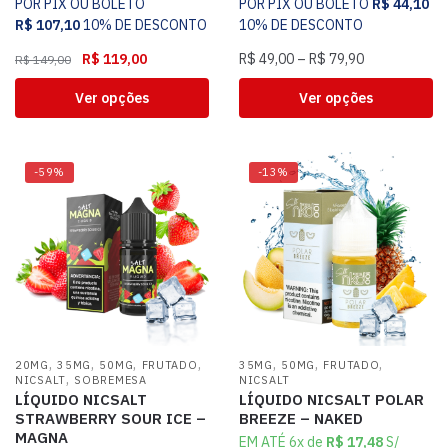
POR PIX OU BOLETO
POR PIX OU BOLETO
R$
44,10
R$
107,10
10% DE DESCONTO
10% DE DESCONTO
R$
119,00
R$
49,00
–
R$
79,90
R$
149,00
Ver opções
Ver opções
-59%
-13%
,
,
,
,
,
,
,
20MG
35MG
50MG
FRUTADO
35MG
50MG
FRUTADO
,
NICSALT
SOBREMESA
NICSALT
LÍQUIDO NICSALT
LÍQUIDO NICSALT POLAR
STRAWBERRY SOUR ICE –
BREEZE – NAKED
MAGNA
EM ATÉ 6x de
R$
17,48
S/