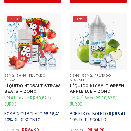
-19%
-19%
,
,
,
,
,
,
35MG
50MG
FRUTADO
35MG
50MG
FRUTADO
NICSALT
NICSALT
LÍQUIDO NICSALT STRAW
LÍQUIDO NICSALT GREEN
BEATS – ZOMO
APPLE ICE – ZOMO
EM ATÉ 6x de
R$
10,82
S/
EM ATÉ 6x de
R$
10,82
S/
JUROS
JUROS
POR PIX OU BOLETO
R$
58,41
POR PIX OU BOLETO
R$
58,41
10% DE DESCONTO
10% DE DESCONTO
R$
64,90
R$
64,90
R$
79,90
R$
79,90