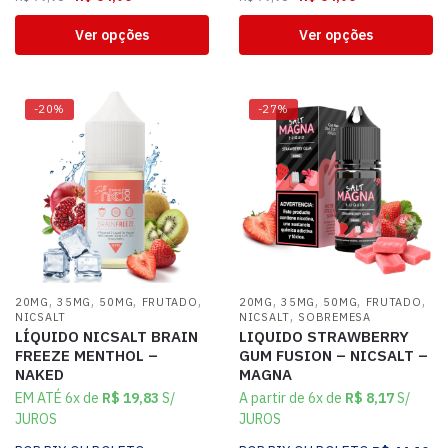
Ver opções
Ver opções
-20%
-27%
,
,
,
,
,
,
,
,
20MG
35MG
50MG
FRUTADO
20MG
35MG
50MG
FRUTADO
,
NICSALT
NICSALT
SOBREMESA
LÍQUIDO NICSALT BRAIN
LIQUIDO STRAWBERRY
FREEZE MENTHOL –
GUM FUSION – NICSALT –
NAKED
MAGNA
EM ATÉ 6x de
R$
19,83
S/
A partir de 6x de
R$
8,17
S/
JUROS
JUROS