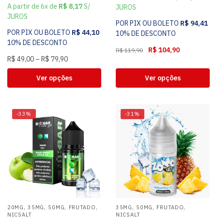
A partir de 6x de
R$
8,17
S/
JUROS
JUROS
POR PIX OU BOLETO
R$
94,41
POR PIX OU BOLETO
R$
44,10
10% DE DESCONTO
10% DE DESCONTO
R$
104,90
R$
119,90
R$
49,00
–
R$
79,90
Ver opções
Ver opções
-33%
-31%
,
,
,
,
,
,
,
20MG
35MG
50MG
FRUTADO
35MG
50MG
FRUTADO
NICSALT
NICSALT