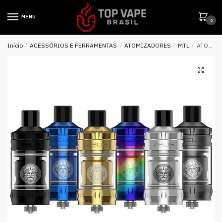
MENU
0
Início
/
ACESSÓRIOS E FERRAMENTAS
/
ATOMIZADORES
/
MTL
/
ATOMIZADOR ZEUS NANO TANK 2ML DTL/MTL 22MM – GEEK VAPE