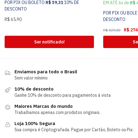
POR PIX OU BOLETO
R$
59,31
10% DE
EM ATÉ 6x de
R$
4
DESCONTO
POR PIX OU BOL
R$
65,90
DESCONTO
R$
274
R$
329,00
Ser notificado!
Se
Enviamos para todo o Brasil
Sem valor mínimo
10% de desconto
Ganhe 10% de desconto para pagamentos á vista
Maiores Marcas do mundo
Trabalhamos apenas com produtos originais.
Loja 100% Segura
Sua compra é Criptografada. Pague por Cartão, Boleto ou Pix.