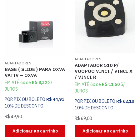
ADAPTADORES
ADAPTADORES
ADAPTADOR 510 P/
BASE ( SLIDE ) PARA OXVA
VOOPOO VINCI / VINCI X
VATIV – OXVA
/ VINCI R
EM ATÉ 6x de
R$
8,32
S/
EM ATÉ 6x de
R$
11,50
S/
JUROS
JUROS
POR PIX OU BOLETO
R$
44,91
POR PIX OU BOLETO
R$
62,10
10% DE DESCONTO
10% DE DESCONTO
R$
49,90
R$
69,00
Adicionar ao carrinho
Adicionar ao carrinho