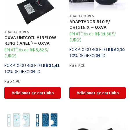
ADAPTADORES
ADAPTADOR 510 P/
ORIGIN X – OXVA
ADAPTADORES
EM ATÉ 6x de
R$
11,50
S/
OXVA UNICOIL AIRFLOW
JUROS
RING ( ANEL ) – OXVA
POR PIX OU BOLETO
R$
62,10
EM ATÉ 6x de
R$
5,82
S/
10% DE DESCONTO
JUROS
POR PIX OU BOLETO
R$
31,41
R$
69,00
10% DE DESCONTO
R$
34,90
Adicionar ao carrinho
Adicionar ao carrinho