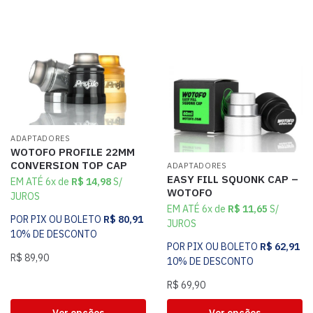
ADAPTADORES
WOTOFO PROFILE 22MM
CONVERSION TOP CAP
ADAPTADORES
EASY FILL SQUONK CAP –
EM ATÉ 6x de
R$
14,98
S/
WOTOFO
JUROS
EM ATÉ 6x de
R$
11,65
S/
POR PIX OU BOLETO
R$
80,91
JUROS
10% DE DESCONTO
POR PIX OU BOLETO
R$
62,91
R$
89,90
10% DE DESCONTO
R$
69,90
Ver opções
Ver opções