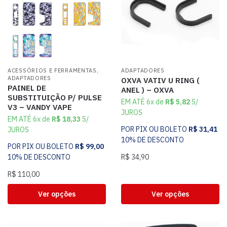
,
ACESSÓRIOS E FERRAMENTAS
ADAPTADORES
ADAPTADORES
OXVA VATIV U RING (
PAINEL DE
ANEL ) – OXVA
SUBSTITUIÇÃO P/ PULSE
EM ATÉ 6x de
R$
5,82
S/
V3 – VANDY VAPE
JUROS
EM ATÉ 6x de
R$
18,33
S/
POR PIX OU BOLETO
R$
31,41
JUROS
10% DE DESCONTO
POR PIX OU BOLETO
R$
99,00
10% DE DESCONTO
R$
34,90
R$
110,00
Ver opções
Ver opções