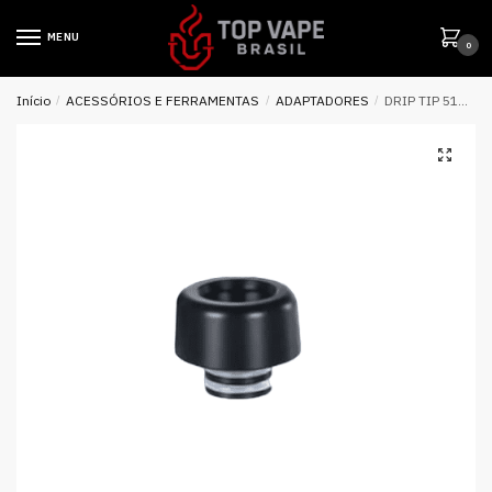
MENU
0
Início
/
ACESSÓRIOS E FERRAMENTAS
/
ADAPTADORES
/
DRIP TIP 510 PARA OXVA VELOCITY – OXVA