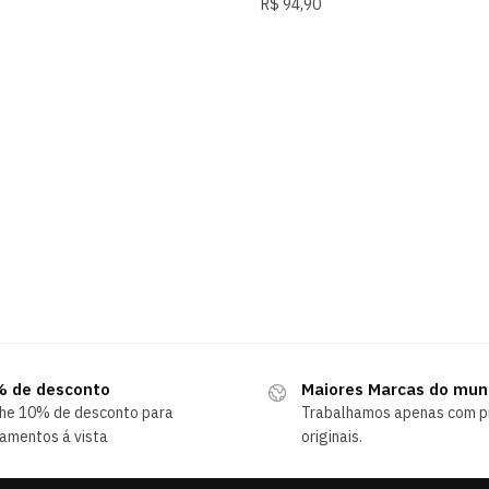
R$
94,90
 de desconto
Maiores Marcas do mu
he 10% de desconto para
Trabalhamos apenas com p
amentos á vista
originais.