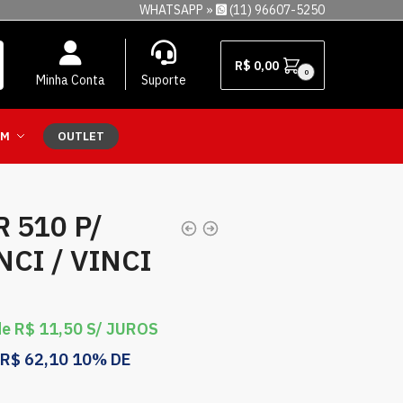
WHATSAPP »
(11) 96607-5250
R$
0,00
0
Minha Conta
Suporte
EM
OUTLET
 510 P/
CI / VINCI
de
R$
11,50
S/ JUROS
R$
62,10
10% DE