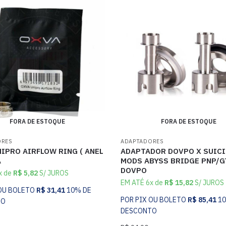
FORA DE ESTOQUE
FORA DE ESTOQUE
ORES
ADAPTADORES
IPRO AIRFLOW RING ( ANEL
ADAPTADOR DOVPO X SUICI
A
MODS ABYSS BRIDGE PNP/G
DOVPO
x de
R$
5,82
S/ JUROS
EM ATÉ 6x de
R$
15,82
S/ JUROS
 OU BOLETO
R$
31,41
10% DE
POR PIX OU BOLETO
R$
85,41
1
TO
DESCONTO