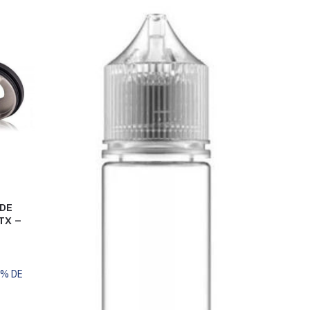
DE
TX –
0% DE