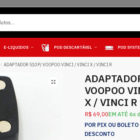
E-LIQUIDOS
POD DESCARTÁVEL
POD SYST
ADAPTADOR 510 P/ VOOPOO VINCI / VINCI X / VINCI R
/
ADAPTADOR
VOOPOO VIN
X / VINCI R
R$
69,00
EM ATÉ 6x 
POR PIX OU BOLETO
DESCONTO