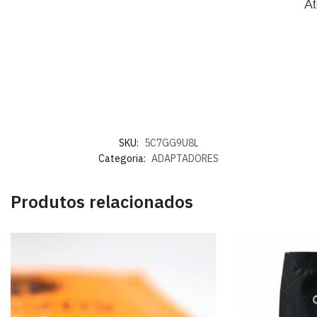
At
SKU:
5C7GG9U8L
Categoria:
ADAPTADORES
Produtos relacionados