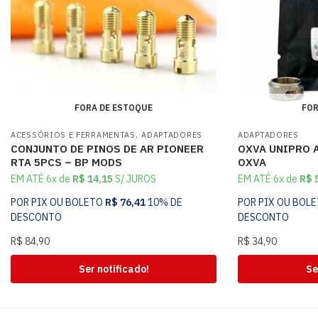
FORA DE ESTOQUE
FOR
,
ACESSÓRIOS E FERRAMENTAS
ADAPTADORES
ADAPTADORES
CONJUNTO DE PINOS DE AR PIONEER
OXVA UNIPRO A
RTA 5PCS – BP MODS
OXVA
EM ATÉ 6x de
R$
14,15
S/ JUROS
EM ATÉ 6x de
R$
5
POR PIX OU BOLETO
R$
76,41
10% DE
POR PIX OU BOL
DESCONTO
DESCONTO
R$
84,90
R$
34,90
Ser notificado!
Se