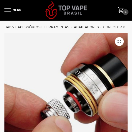
MENU
0
Início
/
ACESSÓRIOS E FERRAMENTAS
/
ADAPTADORES
/
CONECTOR P/ UFORCE – VOOPOO