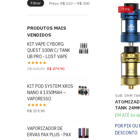
Filtrar
Preço:
R$ 110
—
R$ 300
-28%
PRODUTOS MAIS
VENDIDOS
KIT VAPE CYBORG
QUEST 100W C/ TANK
UB PRO - LOST VAPE
R$
600,00
R$
479,90
KIT POD SYSTEM XROS
NANO 4 1350MAH –
SUB OHM TA
VAPORESSO
ATOMIZAD
TANK 24MM
R$
319,90
EM ATÉ 6x d
POR PIX OU
VAPORIZADOR DE
DESCONTO
ERVAS PAX PLUS - PAX