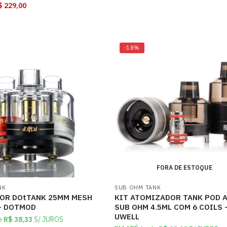
$
229,00
-18%
FORA DE ESTOQUE
NK
SUB OHM TANK
OR DOtTANK 25MM MESH
KIT ATOMIZADOR TANK POD 
– DOTMOD
SUB OHM 4.5ML COM 6 COILS 
UWELL
e
R$
38,33
S/ JUROS