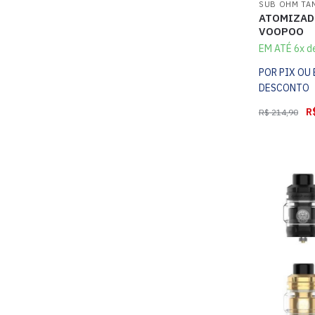
SUB OHM TA
ATOMIZAD
VOOPOO
EM ATÉ 6x d
POR PIX OU
DESCONTO
R
R$
214,90