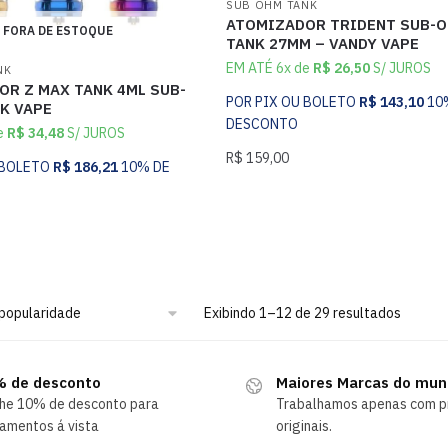
SUB OHM TANK
ATOMIZADOR TRIDENT SUB-
FORA DE ESTOQUE
TANK 27MM – VANDY VAPE
EM ATÉ 6x de
R$
26,50
S/ JUROS
NK
R Z MAX TANK 4ML SUB-
POR PIX OU BOLETO
R$
143,10
10
K VAPE
DESCONTO
e
R$
34,48
S/ JUROS
R$
159,00
 BOLETO
R$
186,21
10% DE
Exibindo 1–12 de 29 resultados
 de desconto
Maiores Marcas do mu
he 10% de desconto para
Trabalhamos apenas com p
amentos á vista
originais.