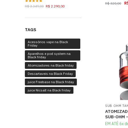
R
R$
320,00
R$
3.349,00
R$
2.290,00
TAGS
Acessórios vape na Black
Friday
Aparelhos e pod system na
Black friday
Atomizadores na Black friday
Descartaveis na Black Friday
juice Freebase na Black friday
juice Nicsalt na Black friday
SUB OHM TA
ATOMIZAD
SUB-OHM 
EM ATÉ 6x d