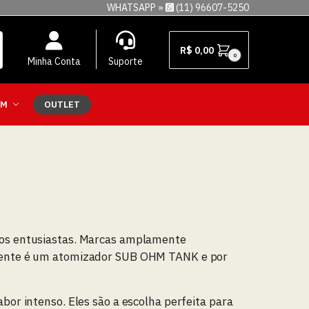
WHATSAPP »
(11) 96607-5250
R$
0,00
0
Minha Conta
Suporte
EM
OUTLET
 os entusiastas. Marcas amplamente
mente é um atomizador SUB OHM TANK e por
r intenso. Eles são a escolha perfeita para