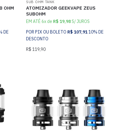
SUB OHM TANK
B OHM
ATOMIZADOR GEEKVAPE ZEUS
SUBOHM
EM ATÉ 6x de
R$
19,98
S/ JUROS
% DE
POR PIX OU BOLETO
R$
107,91
10% DE
DESCONTO
R$
119,90