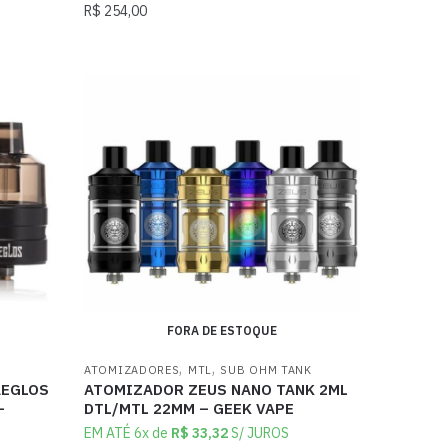
R$
254,00
FORA DE ESTOQUE
,
,
ATOMIZADORES
MTL
SUB OHM TANK
AEGLOS
ATOMIZADOR ZEUS NANO TANK 2ML
–
DTL/MTL 22MM – GEEK VAPE
EM ATÉ 6x de
R$
33,32
S/ JUROS