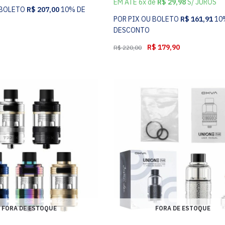
EM ATÉ 6x de
R$
29,98
S/ JUROS
 BOLETO
R$
207,00
10% DE
POR PIX OU BOLETO
R$
161,91
10
DESCONTO
R$
179,90
R$
220,00
FORA DE ESTOQUE
FORA DE ESTOQUE