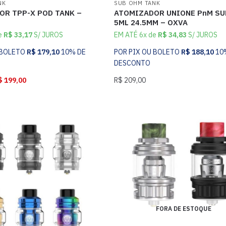
NK
SUB OHM TANK
OR TPP-X POD TANK –
ATOMIZADOR UNIONE PnM SU
5ML 24.5MM – OXVA
e
R$
33,17
S/ JUROS
EM ATÉ 6x de
R$
34,83
S/ JUROS
 BOLETO
R$
179,10
10% DE
POR PIX OU BOLETO
R$
188,10
10
DESCONTO
$
199,00
R$
209,00
FORA DE ESTOQUE