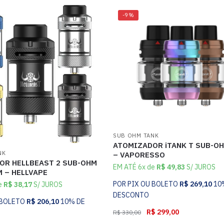
-9%
SUB OHM TANK
ATOMIZADOR iTANK T SUB-O
NK
– VAPORESSO
OR HELLBEAST 2 SUB-OHM
EM ATÉ 6x de
R$
49,83
S/ JUROS
 – HELLVAPE
POR PIX OU BOLETO
R$
269,10
10
e
R$
38,17
S/ JUROS
DESCONTO
 BOLETO
R$
206,10
10% DE
R$
299,00
R$
330,00