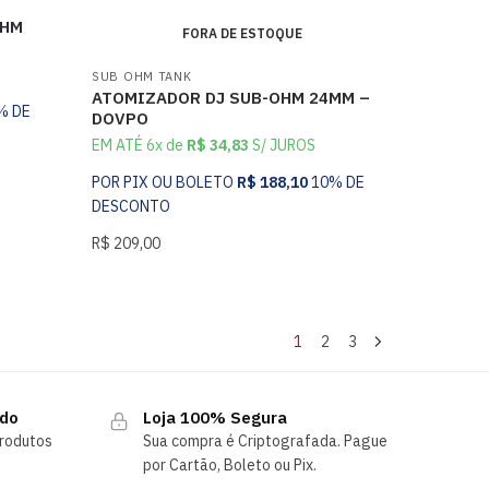
OHM
FORA DE ESTOQUE
SUB OHM TANK
ATOMIZADOR DJ SUB-OHM 24MM –
% DE
DOVPO
EM ATÉ 6x de
R$
34,83
S/ JUROS
POR PIX OU BOLETO
R$
188,10
10% DE
DESCONTO
R$
209,00
1
2
3
ndo
Loja 100% Segura
rodutos
Sua compra é Criptografada. Pague
por Cartão, Boleto ou Pix.