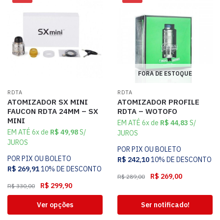
FORA DE ESTOQUE
RDTA
RDTA
ATOMIZADOR SX MINI
ATOMIZADOR PROFILE
FAUCON RDTA 24MM – SX
RDTA – WOTOFO
MINI
EM ATÉ 6x de
R$
44,83
S/
EM ATÉ 6x de
R$
49,98
S/
JUROS
JUROS
POR PIX OU BOLETO
POR PIX OU BOLETO
R$
242,10
10% DE DESCONTO
R$
269,91
10% DE DESCONTO
R$
269,00
R$
289,00
R$
299,90
R$
330,00
Ver opções
Ser notificado!