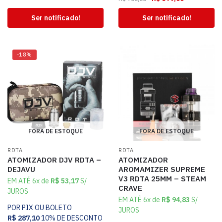
Ser notificado!
Ser notificado!
-18%
FORA DE ESTOQUE
FORA DE ESTOQUE
RDTA
RDTA
ATOMIZADOR DJV RDTA –
ATOMIZADOR
DEJAVU
AROMAMIZER SUPREME
V3 RDTA 25MM – STEAM
EM ATÉ 6x de
R$
53,17
S/
CRAVE
JUROS
EM ATÉ 6x de
R$
94,83
S/
POR PIX OU BOLETO
JUROS
R$
287,10
10% DE DESCONTO