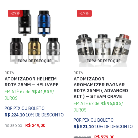
-29%
-17%
FORA DE ESTOQUE
FORA DE ESTOQUE
RDTA
RDTA
ATOMIZADOR HELHEIM
ATOMIZADOR
RDTA 25MM – HELLVAPE
AROMAMIZER RAGNAR
RDTA 35MM ( ADVANCED
EM ATÉ 6x de
R$
41,50
S/
KIT ) – STEAM CRAVE
JUROS
EM ATÉ 6x de
R$
96,50
S/
POR PIX OU BOLETO
JUROS
R$
224,10
10% DE DESCONTO
POR PIX OU BOLETO
R$
249,00
R$
350,00
R$
521,10
10% DE DESCONTO
R$
579,00
R$
700,00