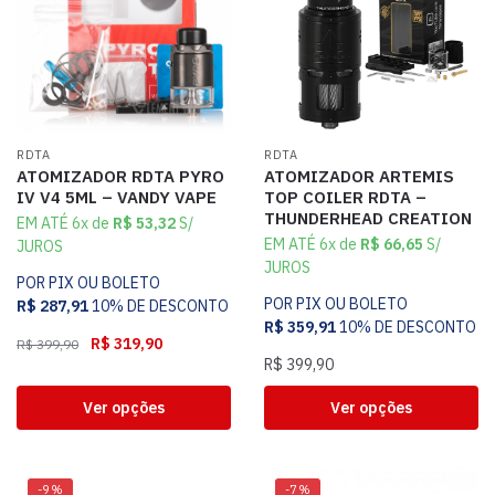
RDTA
RDTA
ATOMIZADOR RDTA PYRO
ATOMIZADOR ARTEMIS
IV V4 5ML – VANDY VAPE
TOP COILER RDTA –
THUNDERHEAD CREATION
EM ATÉ 6x de
R$
53,32
S/
EM ATÉ 6x de
R$
66,65
S/
JUROS
JUROS
POR PIX OU BOLETO
POR PIX OU BOLETO
R$
287,91
10% DE DESCONTO
R$
359,91
10% DE DESCONTO
R$
319,90
R$
399,90
R$
399,90
Ver opções
Ver opções
-9%
-7%