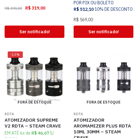
POR PIX OU BOLETO
R$
319,00
R$
390,00
R$
512,10
10% DE DESCONTO
R$
569,00
Ser notificado!
Ser notificado!
-13%
FORA DE ESTOQUE
FORA DE ESTOQUE
RDTA
RDTA
ATOMIZADOR SUPREME
ATOMIZADOR
V2 RDTA – STEAM CRAVE
AROMAMIZER PLUS RDTA
10ML 30MM – STEAM
EM ATÉ 6x de
R$
46,67
S/
CRAVE