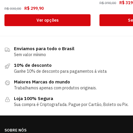
R$
319
R$
390,00
R$
299,90
R$
330,00
Ver opções
Se
Enviamos para todo o Brasil
Sem valor mínimo
10% de desconto
Ganhe 10% de desconto para pagamentos á vista
Maiores Marcas do mundo
Trabalhamos apenas com produtos originais.
Loja 100% Segura
Sua compra é Criptografada. Pague por Cartão, Boleto ou Pix.
SOBRE NÓS