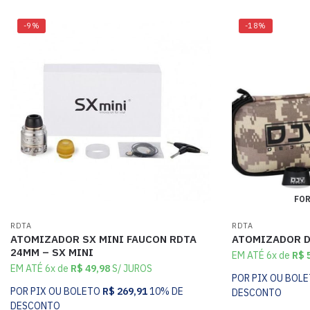
-9%
-18%
FOR
RDTA
RDTA
ATOMIZADOR SX MINI FAUCON RDTA
ATOMIZADOR D
24MM – SX MINI
EM ATÉ 6x de
R$
5
EM ATÉ 6x de
R$
49,98
S/ JUROS
POR PIX OU BOL
POR PIX OU BOLETO
R$
269,91
10% DE
DESCONTO
DESCONTO