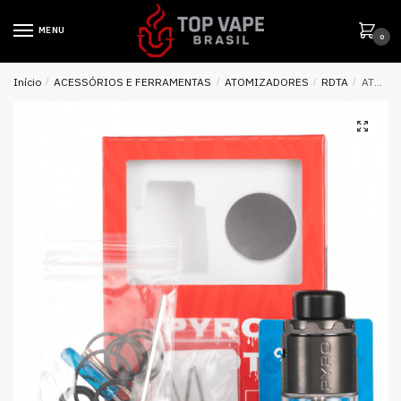
MENU
0
Início
/
ACESSÓRIOS E FERRAMENTAS
/
ATOMIZADORES
/
RDTA
/
ATOMIZADOR RDTA PYRO IV V4 5ML – VANDY VAPE