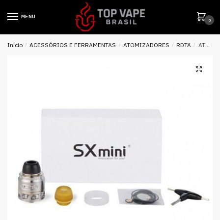
MENU
0
Início
/
ACESSÓRIOS E FERRAMENTAS
/
ATOMIZADORES
/
RDTA
/
ATOMIZADOR SX MINI FAUCON RDTA 24MM – SX MINI