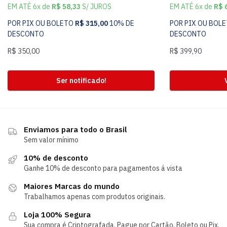
EM ATÉ 6x de
R$
58,33
S/ JUROS
EM ATÉ 6x de
R$
6
POR PIX OU BOLETO
R$
315,00
10% DE
POR PIX OU BOL
DESCONTO
DESCONTO
R$
350,00
R$
399,90
Ser notificado!
Enviamos para todo o Brasil
Sem valor mínimo
10% de desconto
Ganhe 10% de desconto para pagamentos á vista
Maiores Marcas do mundo
Trabalhamos apenas com produtos originais.
Loja 100% Segura
Sua compra é Criptografada. Pague por Cartão, Boleto ou Pix.