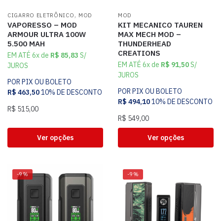
,
CIGARRO ELETRÔNICO
MOD
MOD
VAPORESSO – MOD
KIT MECANICO TAUREN
ARMOUR ULTRA 100W
MAX MECH MOD –
5.500 MAH
THUNDERHEAD
CREATIONS
EM ATÉ 6x de
R$
85,83
S/
EM ATÉ 6x de
R$
91,50
S/
JUROS
JUROS
POR PIX OU BOLETO
POR PIX OU BOLETO
R$
463,50
10% DE DESCONTO
R$
494,10
10% DE DESCONTO
R$
515,00
R$
549,00
Ver opções
Ver opções
-9%
-9%