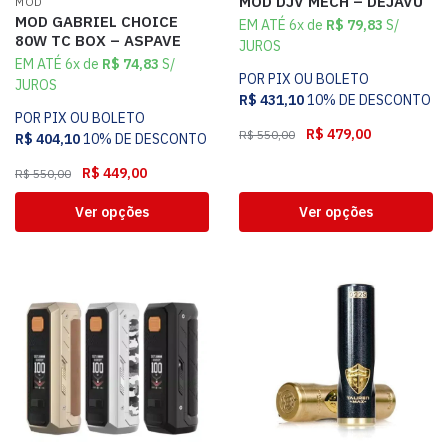
MOD DJV MECH – DEJAVU
MOD
MOD GABRIEL CHOICE
EM ATÉ 6x de
R$
79,83
S/
80W TC BOX – ASPAVE
JUROS
EM ATÉ 6x de
R$
74,83
S/
POR PIX OU BOLETO
JUROS
R$
431,10
10% DE DESCONTO
POR PIX OU BOLETO
R$
479,00
R$
550,00
R$
404,10
10% DE DESCONTO
R$
449,00
R$
550,00
Ver opções
Ver opções