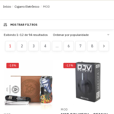
Início
/
Cigarro Eletrônico
/
MOD
MOSTRAR FILTROS
Exibindo 1–12 de 94 resultados
1
2
3
4
…
6
7
8
-18%
-13%
MOD