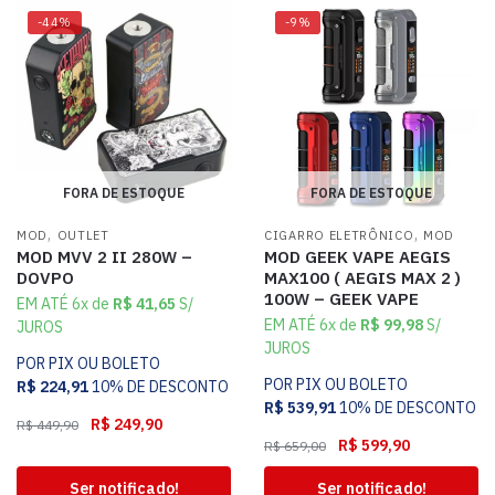
-44%
-9%
FORA DE ESTOQUE
FORA DE ESTOQUE
,
,
MOD
OUTLET
CIGARRO ELETRÔNICO
MOD
MOD MVV 2 II 280W –
MOD GEEK VAPE AEGIS
DOVPO
MAX100 ( AEGIS MAX 2 )
100W – GEEK VAPE
EM ATÉ 6x de
R$
41,65
S/
EM ATÉ 6x de
R$
99,98
S/
JUROS
JUROS
POR PIX OU BOLETO
POR PIX OU BOLETO
R$
224,91
10% DE DESCONTO
R$
539,91
10% DE DESCONTO
R$
249,90
R$
449,90
R$
599,90
R$
659,00
Ser notificado!
Ser notificado!