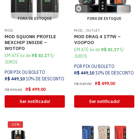
FORA DE ESTOQUE
FORA DE ESTOQUE
,
MOD
MOD
OUTLET
MOD SQUONK PROFILE
MOD DRAG 4 177W –
NEXCHIP INSIDE –
VOOPOO
WOTOFO
EM ATÉ 6x de
R$
83,17
S/
EM ATÉ 6x de
R$
83,17
S/
JUROS
JUROS
POR PIX OU BOLETO
POR PIX OU BOLETO
R$
449,10
10% DE DESCONTO
R$
449,10
10% DE DESCONTO
R$
499,00
R$
549,00
R$
499,00
R$
550,00
Ser notificado!
Ser notificado!
-20%