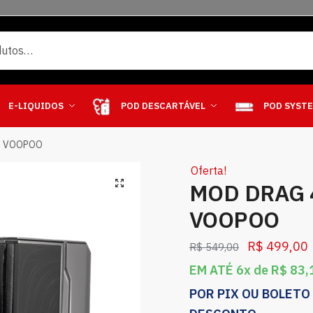
E-LIQUIDOS
POD DESCARTÁVEL
POD SYST
– VOOPOO
Oferta!
MOD DRAG 
VOOPOO
R$
499,00
R$
549,00
EM ATÉ 6x de
R$
83,
POR PIX OU BOLETO