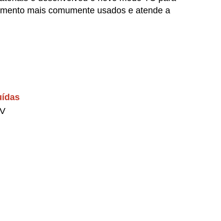
uecimento mais comumente usados
e atende a
uídas
 V