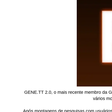
GENE.TT 2.0, o mais recente membro da GE
vários mo
Após montagens de pesquisas com usuários,