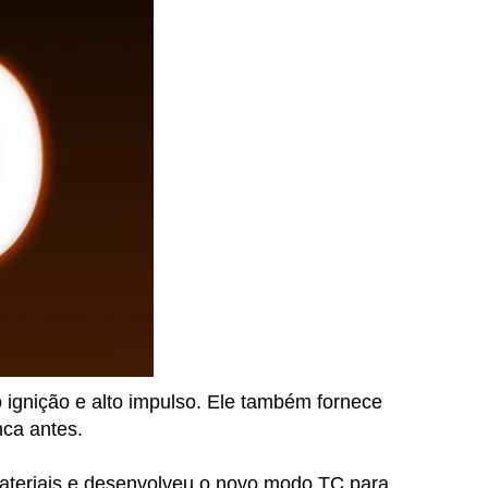
gnição e alto impulso. Ele também fornece
nca antes.
ateriais e desenvolveu o novo modo TC para