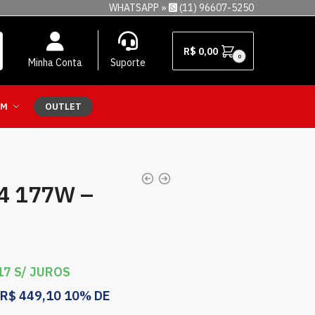
WHATSAPP »
(11) 96607-5250
R$
0,00
0
Minha Conta
Suporte
EM
OUTLET
4 177W –
17
S/ JUROS
R$
449,10
10% DE