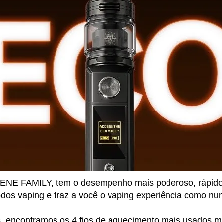
NE FAMILY, tem o desempenho mais poderoso, rápido i
dos vaping e traz a você o vaping experiência como nu
 encontramos os 4 fios de aquecimento mais usados m