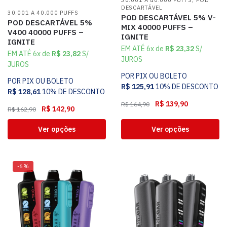
30.001 A 40.000 PUFFS
POD
DESCARTÁVEL
30.001 A 40.000 PUFFS
POD DESCARTÁVEL 5% V-
POD DESCARTÁVEL 5%
MIX 40000 PUFFS –
V400 40000 PUFFS –
IGNITE
IGNITE
EM ATÉ 6x de
R$
23,32
S/
EM ATÉ 6x de
R$
23,82
S/
JUROS
JUROS
POR PIX OU BOLETO
POR PIX OU BOLETO
R$
125,91
10% DE DESCONTO
R$
128,61
10% DE DESCONTO
R$
139,90
R$
164,90
R$
142,90
R$
162,90
Ver opções
Ver opções
-6%