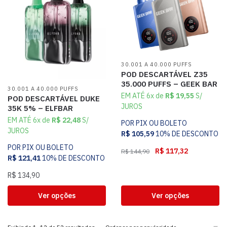
30.001 A 40.000 PUFFS
POD DESCARTÁVEL Z35
35.000 PUFFS – GEEK BAR
30.001 A 40.000 PUFFS
EM ATÉ 6x de
R$
19,55
S/
POD DESCARTÁVEL DUKE
JUROS
35K 5% – ELFBAR
EM ATÉ 6x de
R$
22,48
S/
POR PIX OU BOLETO
JUROS
R$
105,59
10% DE DESCONTO
POR PIX OU BOLETO
R$
117,32
R$
144,90
R$
121,41
10% DE DESCONTO
R$
134,90
Ver opções
Ver opções