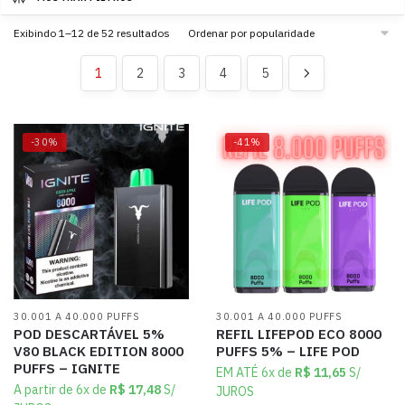
Exibindo 1–12 de 52 resultados
1
2
3
4
5
-30%
-41%
30.001 A 40.000 PUFFS
30.001 A 40.000 PUFFS
POD DESCARTÁVEL 5%
REFIL LIFEPOD ECO 8000
V80 BLACK EDITION 8000
PUFFS 5% – LIFE POD
PUFFS – IGNITE
EM ATÉ 6x de
R$
11,65
S/
A partir de 6x de
R$
17,48
S/
JUROS