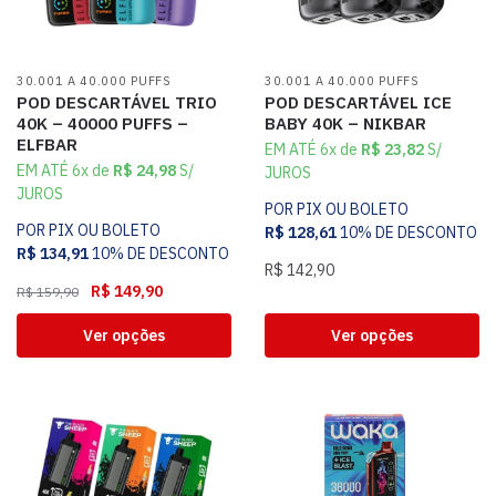
30.001 A 40.000 PUFFS
30.001 A 40.000 PUFFS
POD DESCARTÁVEL TRIO
POD DESCARTÁVEL ICE
40K – 40000 PUFFS –
BABY 40K – NIKBAR
ELFBAR
EM ATÉ 6x de
R$
23,82
S/
EM ATÉ 6x de
R$
24,98
S/
JUROS
JUROS
POR PIX OU BOLETO
POR PIX OU BOLETO
R$
128,61
10% DE DESCONTO
R$
134,91
10% DE DESCONTO
R$
142,90
R$
149,90
R$
159,90
Ver opções
Ver opções