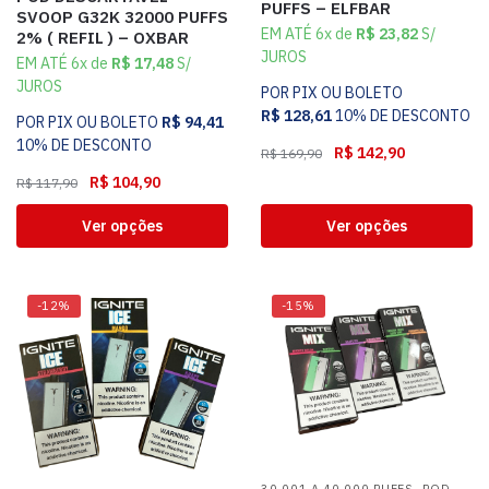
PUFFS – ELFBAR
SVOOP G32K 32000 PUFFS
EM ATÉ 6x de
R$
23,82
S/
2% ( REFIL ) – OXBAR
JUROS
EM ATÉ 6x de
R$
17,48
S/
JUROS
POR PIX OU BOLETO
R$
128,61
10% DE DESCONTO
POR PIX OU BOLETO
R$
94,41
10% DE DESCONTO
R$
142,90
R$
169,90
R$
104,90
R$
117,90
Ver opções
Ver opções
-12%
-15%
,