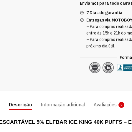
Enviamos para todo o Bras
7 Dias de garantia
Entregas via MOTOBO
– Para compras realizada
entre às 15h e 21h do m
– Para compras realizad
próximo dia útil.
Forma
Descrição
Informação adicional
Avaliações
0
ESCARTÁVEL 5% ELFBAR ICE KING 40K PUFFS – 