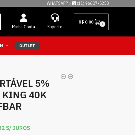
WHATSAPP »
(11) 96607-5250
R$
0,00
0
Minha Conta
Suporte
EM
OUTLET
RTÁVEL 5%
 KING 40K
LFBAR
82
S/ JUROS