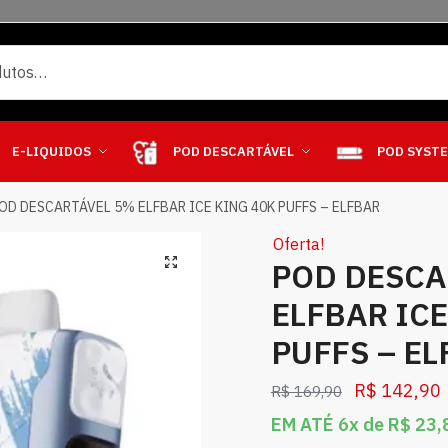
E-LIQUIDOS
POD DESCARTÁVEL
POD SYST
OD DESCARTÁVEL 5% ELFBAR ICE KING 40K PUFFS – ELFBAR
Oferta!
POD DESCA
ELFBAR ICE
PUFFS – E
R$
142,90
R$
169,90
EM ATÉ 6x de
R$
23,