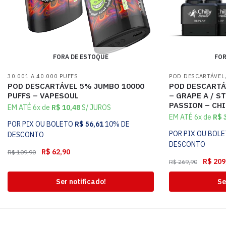
FORA DE ESTOQUE
FOR
30.001 A 40.000 PUFFS
POD DESCARTÁVEL
POD DESCARTÁVEL 5% JUMBO 10000
POD DESCARTÁ
PUFFS – VAPESOUL
– GRAPE A / S
PASSION – CHI
EM ATÉ 6x de
R$
10,48
S/ JUROS
EM ATÉ 6x de
R$
3
POR PIX OU BOLETO
R$
56,61
10% DE
POR PIX OU BOL
DESCONTO
DESCONTO
R$
62,90
R$
109,90
R$
209
R$
269,90
Ser notificado!
Se