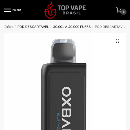
MENU
0
Início
/
POD DESCARTÁVEL
/
30.001 A 40.000 PUFFS
/
POD DESCARTÁVEL SVOOP G32K 32000 PUFFS 2% ( REFIL ) – OXBAR