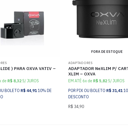
FORA DE ESTOQUE
ORES
ADAPTADORES
SLIDE ) PARA OXVA VATIV –
ADAPTADOR NeXLIM P/ CA
XLIM – OXVA
x de
R$
8,32
S/ JUROS
EM ATÉ 6x de
R$
5,82
S/ JUROS
 OU BOLETO
R$
44,91
10% DE
POR PIX OU BOLETO
R$
31,41
1
TO
DESCONTO
R$
34,90