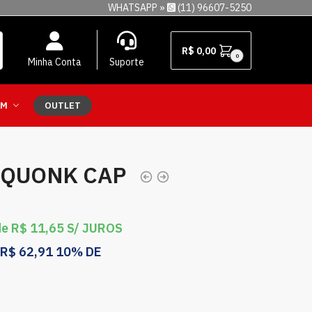
WHATSAPP »
(11) 96607-5250
R$
0,00
0
Minha Conta
Suporte
EM
OUTLET
 SQUONK CAP
de
R$
11,65
S/ JUROS
R$
62,91
10% DE