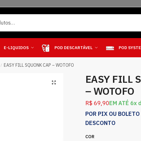
E-LIQUIDOS
POD DESCARTÁVEL
POD SYST
EASY FILL SQUONK CAP – WOTOFO
/
EASY FILL
– WOTOFO
R$
69,90
EM ATÉ 6x 
POR PIX OU BOLETO
DESCONTO
COR