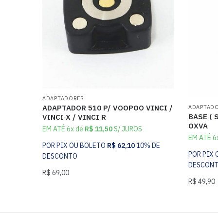
ADAPTADORES
ADAPTADOR 510 P/ VOOPOO VINCI /
ADAPTAD
BASE ( 
VINCI X / VINCI R
OXVA
EM ATÉ 6x de
R$
11,50
S/ JUROS
EM ATÉ 6
POR PIX OU BOLETO
R$
62,10
10% DE
POR PIX
DESCONTO
DESCON
R$
69,00
R$
49,90