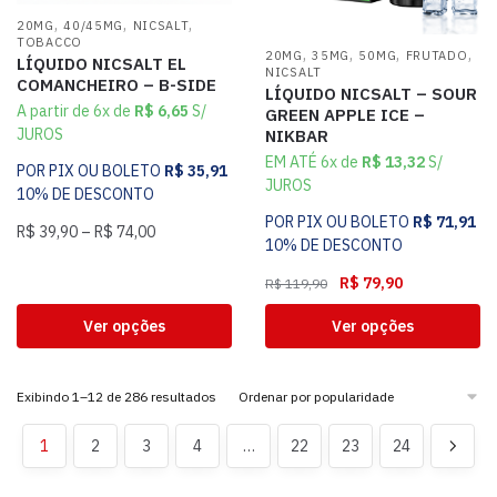
,
,
,
20MG
40/45MG
NICSALT
TOBACCO
,
,
,
,
20MG
35MG
50MG
FRUTADO
LÍQUIDO NICSALT EL
NICSALT
COMANCHEIRO – B-SIDE
LÍQUIDO NICSALT – SOUR
A partir de 6x de
R$
6,65
S/
GREEN APPLE ICE –
JUROS
NIKBAR
EM ATÉ 6x de
R$
13,32
S/
POR PIX OU BOLETO
R$
35,91
JUROS
10% DE DESCONTO
POR PIX OU BOLETO
R$
71,91
R$
39,90
–
R$
74,00
10% DE DESCONTO
R$
79,90
R$
119,90
Ver opções
Ver opções
Exibindo 1–12 de 286 resultados
1
2
3
4
…
22
23
24