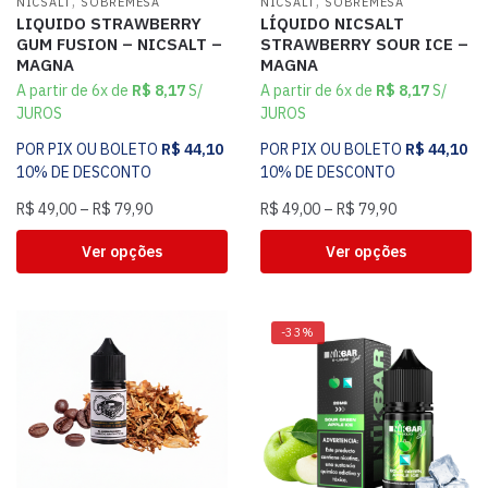
,
,
NICSALT
SOBREMESA
NICSALT
SOBREMESA
LIQUIDO STRAWBERRY
LÍQUIDO NICSALT
GUM FUSION – NICSALT –
STRAWBERRY SOUR ICE –
MAGNA
MAGNA
A partir de 6x de
R$
8,17
S/
A partir de 6x de
R$
8,17
S/
JUROS
JUROS
POR PIX OU BOLETO
R$
44,10
POR PIX OU BOLETO
R$
44,10
10% DE DESCONTO
10% DE DESCONTO
R$
49,00
–
R$
79,90
R$
49,00
–
R$
79,90
Ver opções
Ver opções
-33%