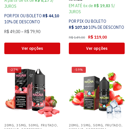
A partir de 6x de
R$
8,17
S/
EM ATÉ 6x de
R$
19,83
S/
JUROS
JUROS
POR PIX OU BOLETO
R$
44,10
POR PIX OU BOLETO
10% DE DESCONTO
R$
107,10
10% DE DESCONTO
R$
49,00
–
R$
79,90
R$
119,00
R$
149,00
Ver opções
Ver opções
-27%
-59%
,
,
,
,
,
,
,
,
20MG
35MG
50MG
FRUTADO
20MG
35MG
50MG
FRUTADO