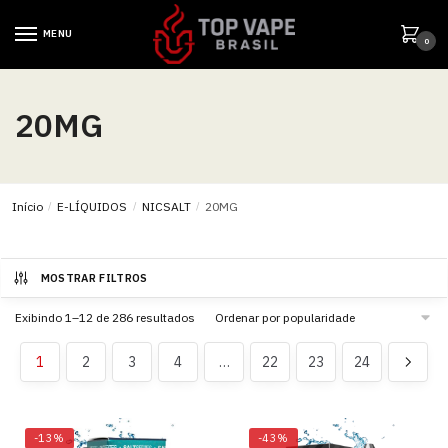
MENU
0
20MG
Início
/
E-LÍQUIDOS
/
NICSALT
/
20MG
MOSTRAR FILTROS
Exibindo 1–12 de 286 resultados
1
2
3
4
…
22
23
24
-13%
-43%