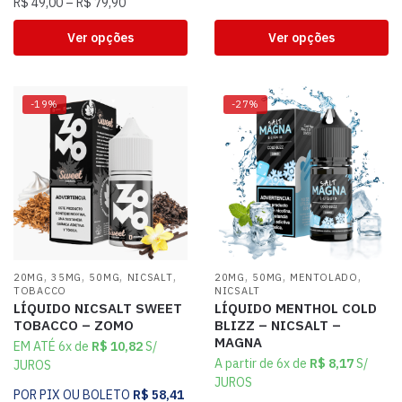
R$
49,00
–
R$
79,90
Ver opções
Ver opções
-19%
-27%
,
,
,
,
,
,
,
20MG
35MG
50MG
NICSALT
20MG
50MG
MENTOLADO
TOBACCO
NICSALT
LÍQUIDO NICSALT SWEET
LÍQUIDO MENTHOL COLD
TOBACCO – ZOMO
BLIZZ – NICSALT –
MAGNA
EM ATÉ 6x de
R$
10,82
S/
A partir de 6x de
R$
8,17
S/
JUROS
JUROS
POR PIX OU BOLETO
R$
58,41