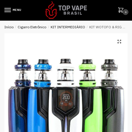
MENU
0
Início
/
Cigarro Eletrônico
/
KIT INTERMEDIÁRIO
/
KIT WOTOFO & RIG MOD FLUX 200W – WOTOFO