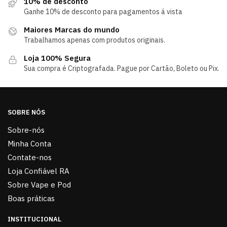
10% de desconto
Ganhe 10% de desconto para pagamentos á vista
Maiores Marcas do mundo
Trabalhamos apenas com produtos originais.
Loja 100% Segura
Sua compra é Criptografada. Pague por Cartão, Boleto ou Pix.
SOBRE NÓS
Sobre-nós
Minha Conta
Contate-nos
Loja Confiável RA
Sobre Vape e Pod
Boas práticas
INSTITUCIONAL