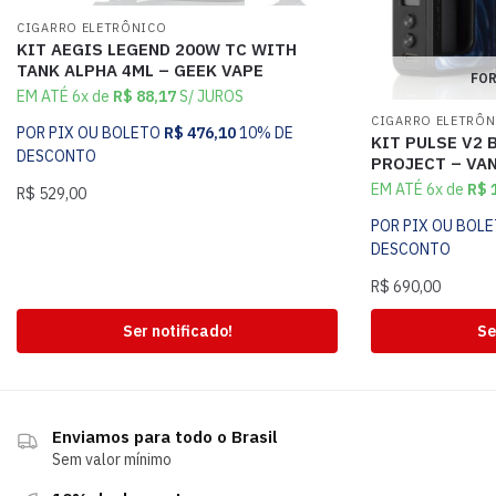
CIGARRO ELETRÔNICO
KIT AEGIS LEGEND 200W TC WITH
TANK ALPHA 4ML – GEEK VAPE
FOR
EM ATÉ 6x de
R$
88,17
S/ JUROS
CIGARRO ELETRÔ
POR PIX OU BOLETO
R$
476,10
10% DE
KIT PULSE V2 
DESCONTO
PROJECT – VA
EM ATÉ 6x de
R$
1
R$
529,00
POR PIX OU BOL
DESCONTO
R$
690,00
Ser notificado!
Se
Enviamos para todo o Brasil
Sem valor mínimo