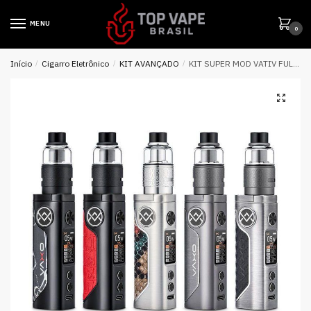
MENU
0
Início
/
Cigarro Eletrônico
/
KIT AVANÇADO
/
KIT SUPER MOD VATIV FULL EDITION 100W TANK PnM SUPER 5ML – OXVA