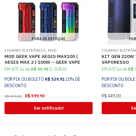
FORA DE ESTOQUE
FOR
,
CIGARRO ELETRÔNICO
MOD
CIGARRO ELETRÔ
MOD GEEK VAPE AEGIS MAX100 (
KIT GEN 220W 
AEGIS MAX 2 ) 100W – GEEK VAPE
VAPORESSO
EM ATÉ 6x de
R$
99,98
S/ JUROS
EM ATÉ 6x de
R$
7
POR PIX OU BOLETO
R$
539,91
10% DE
POR PIX OU BOL
DESCONTO
DESCONTO
R$
599,90
R$
449,00
R$
659,00
Ser notificado!
Se