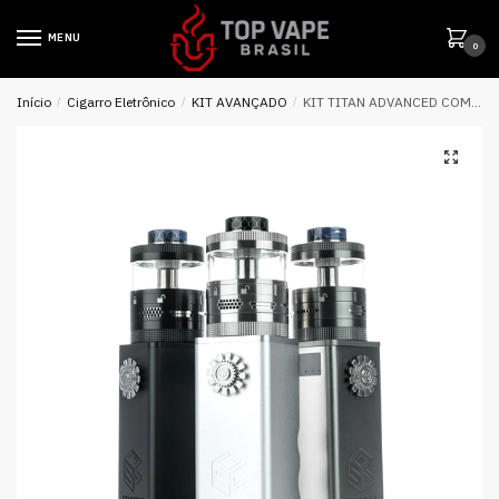
MENU
0
Início
/
Cigarro Eletrônico
/
KIT AVANÇADO
/
KIT TITAN ADVANCED COMBO – STEAM CRAVE