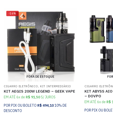
-16%
FORA DE ESTOQUE
FOR
,
CIGARRO ELETRÔNICO
KIT INTERMEDIÁRIO
CIGARRO ELETRÔ
KIT AEGIS 200W LEGEND – GEEK VAPE
KIT ABYSS AIO
– DOVPO
EM ATÉ 6x de
R$
91,50
S/ JUROS
EM ATÉ 6x de
R$
1
POR PIX OU BOLETO
R$
494,10
10% DE
POR PIX OU BOL
DESCONTO