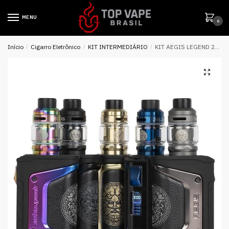
MENU
0
Início
/
Cigarro Eletrônico
/
KIT INTERMEDIÁRIO
/
KIT AEGIS LEGEND 200W COM TANK ZEUS SUBOHM MG ALLOY EDIÇÃO LIMITADA – GEEK VAPE