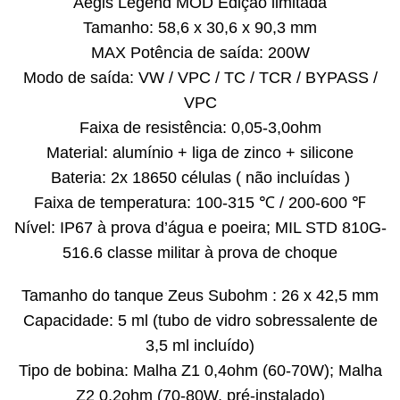
Aegis Legend MOD Edição limitada
Tamanho: 58,6 x 30,6 x 90,3 mm
MAX Potência de saída: 200W
Modo de saída: VW / VPC / TC / TCR / BYPASS /
VPC
Faixa de resistência: 0,05-3,0ohm
Material: alumínio + liga de zinco + silicone
Bateria: 2x 18650 células ( não incluídas )
Faixa de temperatura: 100-315 ℃ / 200-600 ℉
Nível: IP67 à prova d’água e poeira; MIL STD 810G-
516.6 classe militar à prova de choque
Tamanho do tanque Zeus Subohm : 26 x 42,5 mm
Capacidade: 5 ml (tubo de vidro sobressalente de
3,5 ml incluído)
Tipo de bobina: Malha Z1 0,4ohm (60-70W); Malha
Z2 0,2ohm (70-80W, pré-instalado)