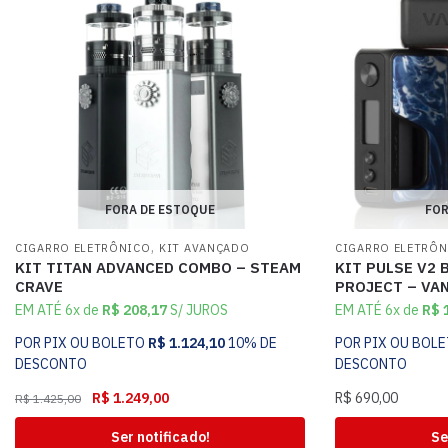
FORA DE ESTOQUE
FOR
,
CIGARRO ELETRÔNICO
KIT AVANÇADO
CIGARRO ELETRÔ
KIT TITAN ADVANCED COMBO – STEAM
KIT PULSE V2 
CRAVE
PROJECT – VA
EM ATÉ 6x de
R$
208,17
S/ JUROS
EM ATÉ 6x de
R$
1
POR PIX OU BOLETO
R$
1.124,10
10% DE
POR PIX OU BOL
DESCONTO
DESCONTO
R$
1.249,00
R$
690,00
R$
1.425,00
Ser notificado!
Se