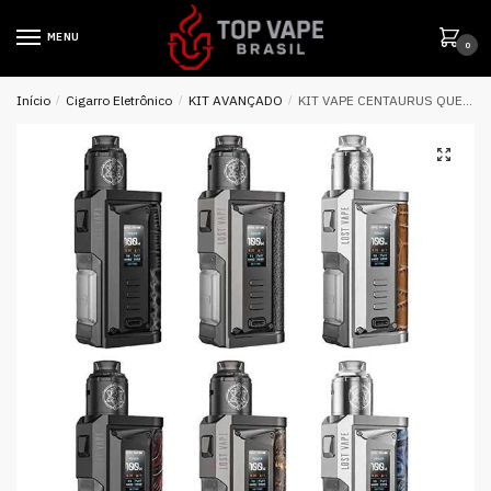
MENU
0
Início
/
Cigarro Eletrônico
/
KIT AVANÇADO
/
KIT VAPE CENTAURUS QUEST BF 100W C/ CENTAURUS SOLO RDA 9.5ML – LOST VAPE