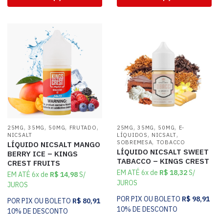
,
,
,
,
,
,
,
25MG
35MG
50MG
FRUTADO
25MG
35MG
50MG
E-
,
,
NICSALT
LÍQUIDOS
NICSALT
,
SOBREMESA
TOBACCO
LÍQUIDO NICSALT MANGO
LÍQUIDO NICSALT SWEET
BERRY ICE – KINGS
TABACCO – KINGS CREST
CREST FRUITS
EM ATÉ 6x de
R$
18,32
S/
EM ATÉ 6x de
R$
14,98
S/
JUROS
JUROS
POR PIX OU BOLETO
R$
98,91
POR PIX OU BOLETO
R$
80,91
10% DE DESCONTO
10% DE DESCONTO