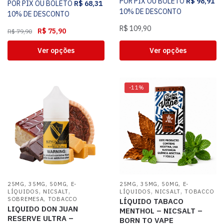
POR PIX OU BOLETO
R$
98,91
POR PIX OU BOLETO
R$
68,31
10% DE DESCONTO
10% DE DESCONTO
R$
109,90
R$
75,90
R$
79,90
Ver opções
Ver opções
-11%
,
,
,
,
,
,
25MG
35MG
50MG
E-
25MG
35MG
50MG
E-
,
,
,
,
LÍQUIDOS
NICSALT
LÍQUIDOS
NICSALT
TOBACCO
,
SOBREMESA
TOBACCO
LÍQUIDO TABACO
LIQUIDO DON JUAN
MENTHOL – NICSALT –
RESERVE ULTRA –
BORN TO VAPE