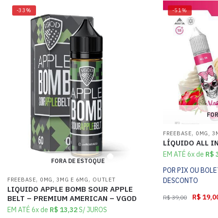
-33%
-51%
FOR
,
FREEBASE
0MG, 3
LÍQUIDO ALL I
EM ATÉ 6x de
R$
3
FORA DE ESTOQUE
POR PIX OU BOL
,
,
FREEBASE
0MG, 3MG E 6MG
OUTLET
DESCONTO
LIQUIDO APPLE BOMB SOUR APPLE
R$
19,0
BELT – PREMIUM AMERICAN – VGOD
R$
39,00
EM ATÉ 6x de
R$
13,32
S/ JUROS