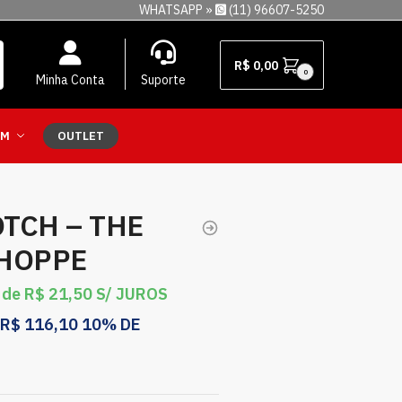
WHATSAPP »
(11) 96607-5250
R$
0,00
0
Minha Conta
Suporte
EM
OUTLET
TCH – THE
HOPPE
 de
R$
21,50
S/ JUROS
R$
116,10
10% DE