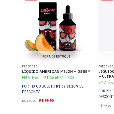
FORA DE ESTOQUE
FREEBASE
FREEBASE
LIQUIDO
LÍQUIDO AMERICAN MELON – OSSEM
– ULTR
EM ATÉ 6x de
R$
16,65
S/ JUROS
EM ATÉ 6
POR PIX OU BOLETO
R$
89,91
10% DE
POR PIX
DESCONTO
DESCON
R$
99,90
R$
160,00
R$
79,00