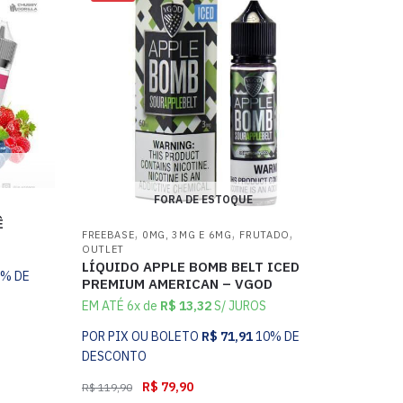
FORA DE ESTOQUE
Ê
,
,
,
FREEBASE
0MG, 3MG E 6MG
FRUTADO
OUTLET
LÍQUIDO APPLE BOMB BELT ICED
0% DE
PREMIUM AMERICAN – VGOD
EM ATÉ 6x de
R$
13,32
S/ JUROS
POR PIX OU BOLETO
R$
71,91
10% DE
DESCONTO
R$
79,90
R$
119,90