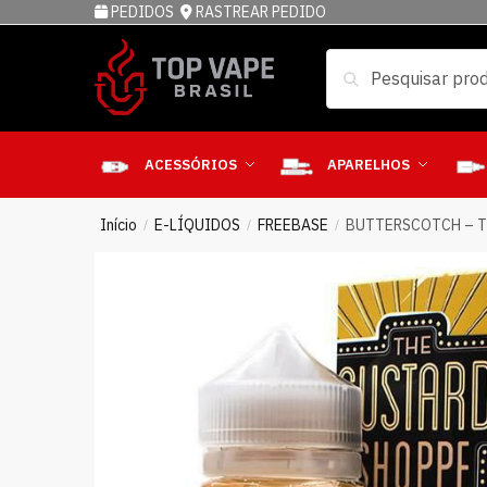
PEDIDOS
RASTREAR PEDIDO
Pesquisar
ACESSÓRIOS
APARELHOS
Início
E-LÍQUIDOS
FREEBASE
BUTTERSCOTCH – T
/
/
/