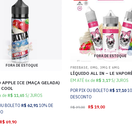
FORA DE ESTOQUE
FORA DE ESTOQUE
,
FREEBASE
0MG, 3MG E 6MG
LÍQUIDO ALL IN – LE VAPOR
EM ATÉ 6x de
R$
3,17
S/ JUROS
 APPLE ICE (MAÇA GELADA)
A COOL
POR PIX OU BOLETO
R$
17,10
1
x de
R$
11,65
S/ JUROS
DESCONTO
 OU BOLETO
R$
62,91
10% DE
R$
19,00
R$
39,00
TO
R$
69,90