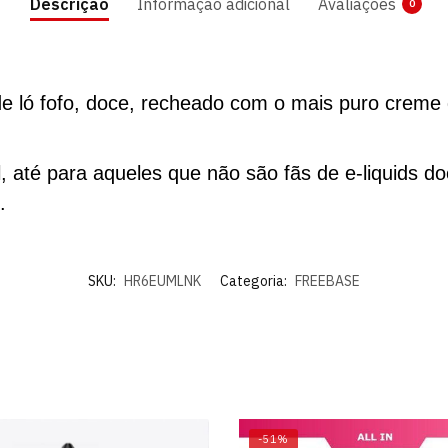
Descrição
Informação adicional
Avaliações
0
de ló fofo, doce, recheado com o mais puro crem
 até para aqueles que não são fãs de e-liquids d
.
SKU:
HR6EUMLNK
Categoria:
FREEBASE
-51%