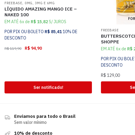
,
FREEBASE
0MG, 3MG E 6MG
LÍQUIDO AMAZING MANGO ICE –
NAKED 100
FOR
EM ATÉ 6x de
R$
15,82
S/ JUROS
FREEBASE
POR PIX OU BOLETO
R$
85,41
10% DE
BUTTERSCOTCH
DESCONTO
SHOPPE
R$
94,90
EM ATÉ 6x de
R$
2
R$
119,90
POR PIX OU BOL
DESCONTO
R$
129,00
Ser notificado!
Se
Enviamos para todo o Brasil
Sem valor mínimo
10% de desconto