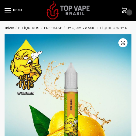
MENU
0
Início
/
E-LÍQUIDOS
/
FREEBASE
/
0MG, 3MG e 6MG
/
LÍQUIDO WHY NOT – MEGA MANGO