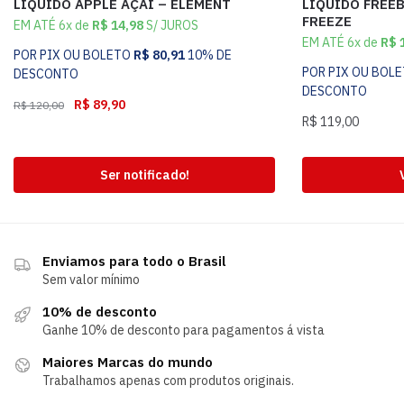
LÍQUIDO APPLE AÇAI – ELEMENT
LÍQUIDO FREE
FREEZE
EM ATÉ 6x de
R$
14,98
S/ JUROS
EM ATÉ 6x de
R$
1
POR PIX OU BOLETO
R$
80,91
10% DE
POR PIX OU BOL
DESCONTO
DESCONTO
R$
89,90
R$
120,00
R$
119,00
Ser notificado!
Enviamos para todo o Brasil
Sem valor mínimo
10% de desconto
Ganhe 10% de desconto para pagamentos á vista
Maiores Marcas do mundo
Trabalhamos apenas com produtos originais.