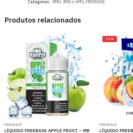
Categorias:
0MG, 3MG e 6MG
,
FREEBASE
Produtos relacionados
-66%
FOR
FREEBASE
FREEBASE
LÍQUIDO FREEBASE APPLE FROST – MR
LÍQUIDO FREEB