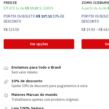
FREEZE
ZOMO ICEBUR
EM ATÉ 6x de
R$
19,83
S/ JUROS
A partir de 6x de
POR PIX OU BOLETO
R$
107,10
10% DE
POR PIX OU BOL
DESCONTO
DESCONTO
R$
119,00
R$
19,90
–
R$
68,
Ver opções
Se
Enviamos para todo o Brasil
Sem valor mínimo
10% de desconto
Ganhe 10% de desconto para pagamentos á vista
Maiores Marcas do mundo
Trabalhamos apenas com produtos originais.
Loja 100% Segura