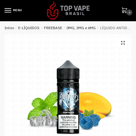
MENU
0
Início
/
E-LÍQUIDOS
/
FREEBASE
/
0MG, 3MG e 6MG
/
LÍQUIDO ANTIDOTE ON ICE – RUTHLESS