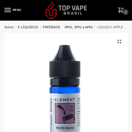
MENU
0
Início
/
E-LÍQUIDOS
/
FREEBASE
/
0MG, 3MG e 6MG
/
LÍQUIDO APPLE AÇAI – ELEMENT