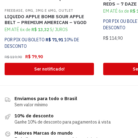
REDS – 7 DAZE
,
,
FREEBASE
0MG, 3MG E 6MG
OUTLET
EM ATÉ 6x de
R$
1
LIQUIDO APPLE BOMB SOUR APPLE
POR PIX OU BOL
BELT – PREMIUM AMERICAN – VGOD
DESCONTO
EM ATÉ 6x de
R$
13,32
S/ JUROS
R$
114,90
POR PIX OU BOLETO
R$
71,91
10% DE
DESCONTO
R$
79,90
R$
119,90
Ser notificado!
Se
Enviamos para todo o Brasil
Sem valor mínimo
10% de desconto
Ganhe 10% de desconto para pagamentos á vista
Maiores Marcas do mundo