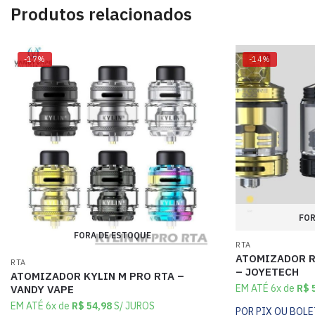
Produtos relacionados
-17%
-14%
FOR
FORA DE ESTOQUE
RTA
ATOMIZADOR R
RTA
– JOYETECH
ATOMIZADOR KYLIN M PRO RTA –
EM ATÉ 6x de
R$
5
VANDY VAPE
EM ATÉ 6x de
R$
54,98
S/ JUROS
POR PIX OU BOL