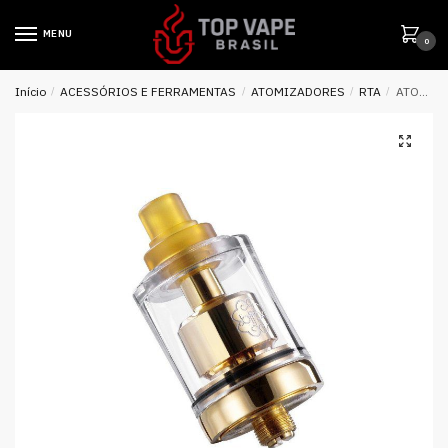
MENU
0
Início
/
ACESSÓRIOS E FERRAMENTAS
/
ATOMIZADORES
/
RTA
/
ATOMIZADOR RTA DOTMTL – DotMod