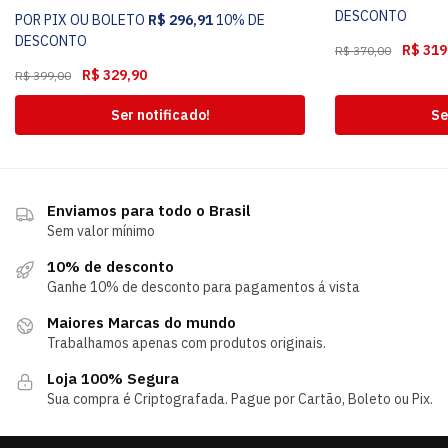
DESCONTO
POR PIX OU BOLETO
R$
296,91
10% DE
DESCONTO
R$
319
R$
370,00
R$
329,90
R$
399,00
Ser notificado!
Se
Enviamos para todo o Brasil
Sem valor mínimo
10% de desconto
Ganhe 10% de desconto para pagamentos á vista
Maiores Marcas do mundo
Trabalhamos apenas com produtos originais.
Loja 100% Segura
Sua compra é Criptografada. Pague por Cartão, Boleto ou Pix.