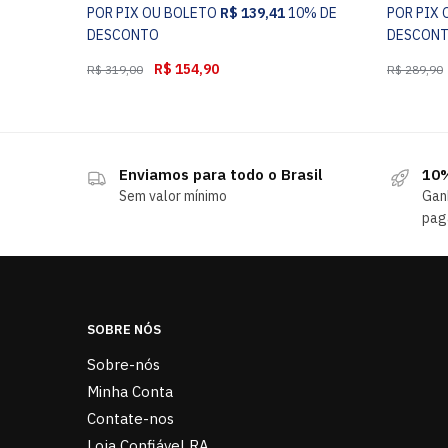
POR PIX OU BOLETO
R$
139,41
10% DE
POR PIX
DESCONTO
DESCON
R$
154,90
R$
319,00
R$
289,90
Enviamos para todo o Brasil
10%
Sem valor mínimo
Gan
pag
SOBRE NÓS
Sobre-nós
Minha Conta
Contate-nos
Loja Confiável RA