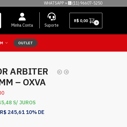
WHATSAPP »
(11) 96607-5250
R$
0,00
0
Minha Conta
Suporte
EM
OUTLET
R ARBITER
8MM – OXVA
00
5,48
S/ JUROS
R$
245,61
10% DE