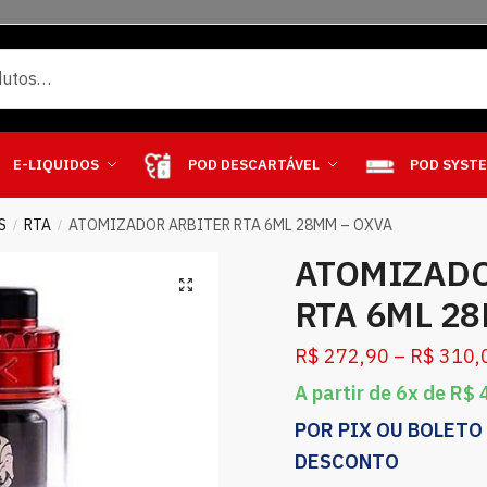
E-LIQUIDOS
POD DESCARTÁVEL
POD SYST
S
RTA
ATOMIZADOR ARBITER RTA 6ML 28MM – OXVA
/
/
ATOMIZADO
RTA 6ML 2
R$
272,90
–
R$
310,
A partir de 6x de
R$
4
POR PIX OU BOLETO
DESCONTO