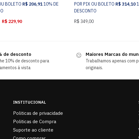
 OU BOLETO
R$
206,91
10% DE
POR PIX OU BOLETO
R$
314,10
TO
DESCONTO
R$
229,90
R$
349,00
 de desconto
Maiores Marcas do mu
he 10% de desconto para
Trabalhamos apenas com p
amentos á vista
originais.
INSTITUCIONAL
Politicas de privacidade
Politicas de Compra
Suporte ao cliente
Como comprar