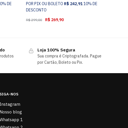
10% DE
POR PIX OU BOLETO
R$
242,91
10% DE
DESCONTO
R$
269,90
R$
299,00
ndo
Loja 100% Segura
rodutos
Sua compra é Criptografada. Pague
por Cartão, Boleto ou Pix.
SIGA-NOS
Instagram
Nosso blog
Whatsapp 1
Whatsapp 2