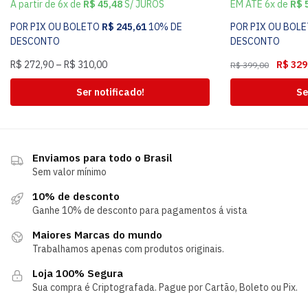
A partir de 6x de
R$
45,48
S/ JUROS
EM ATÉ 6x de
R$
5
POR PIX OU BOLETO
R$
245,61
10% DE
POR PIX OU BOL
DESCONTO
DESCONTO
R$
272,90
–
R$
310,00
R$
329
R$
399,00
Ser notificado!
Se
Enviamos para todo o Brasil
Sem valor mínimo
10% de desconto
Ganhe 10% de desconto para pagamentos á vista
Maiores Marcas do mundo
Trabalhamos apenas com produtos originais.
Loja 100% Segura
Sua compra é Criptografada. Pague por Cartão, Boleto ou Pix.