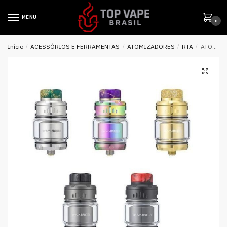
MENU
0
Início
/
ACESSÓRIOS E FERRAMENTAS
/
ATOMIZADORES
/
RTA
/
ATOMIZADOR ARBITER 2 RTA 5ML 26MM – OXVA