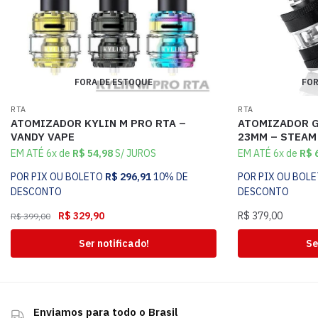
FORA DE ESTOQUE
FOR
RTA
RTA
ATOMIZADOR KYLIN M PRO RTA –
ATOMIZADOR G
VANDY VAPE
23MM – STEAM
EM ATÉ 6x de
R$
54,98
S/ JUROS
EM ATÉ 6x de
R$
6
POR PIX OU BOLETO
R$
296,91
10% DE
POR PIX OU BOL
DESCONTO
DESCONTO
R$
329,90
R$
379,00
R$
399,00
Ser notificado!
Se
Enviamos para todo o Brasil