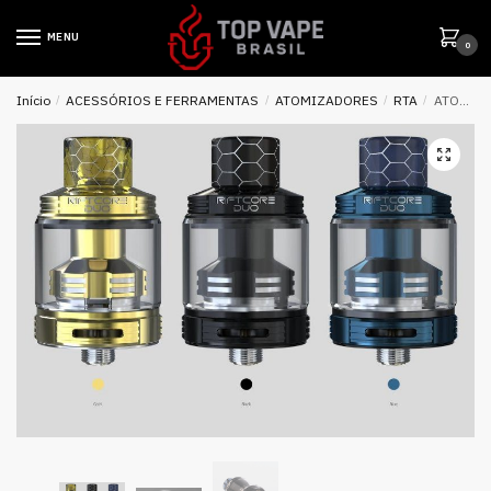
MENU
0
Início
/
ACESSÓRIOS E FERRAMENTAS
/
ATOMIZADORES
/
RTA
/
ATOMIZADOR RIFTCORE TANK RTA RFC – JOYETECH