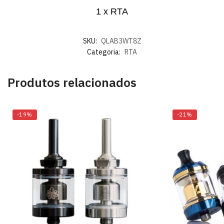
1 x RTA
SKU:
QLAB3WT8Z
Categoria:
RTA
Produtos relacionados
-19%
-21%