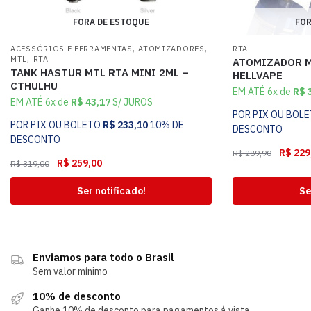
FORA DE ESTOQUE
FOR
,
,
ACESSÓRIOS E FERRAMENTAS
ATOMIZADORES
RTA
,
MTL
RTA
ATOMIZADOR M
TANK HASTUR MTL RTA MINI 2ML –
HELLVAPE
CTHULHU
EM ATÉ 6x de
R$
3
EM ATÉ 6x de
R$
43,17
S/ JUROS
POR PIX OU BOL
POR PIX OU BOLETO
R$
233,10
10% DE
DESCONTO
DESCONTO
R$
229
R$
289,90
R$
259,00
R$
319,00
Ser notificado!
Se
Enviamos para todo o Brasil
Sem valor mínimo
10% de desconto
Ganhe 10% de desconto para pagamentos á vista