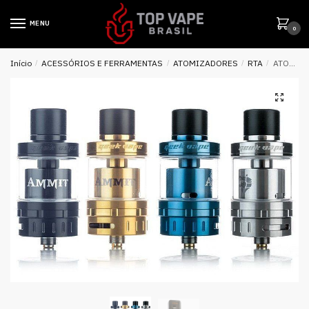
MENU
0
Início
/
ACESSÓRIOS E FERRAMENTAS
/
ATOMIZADORES
/
RTA
/
ATOMIZADOR AMMIT 25 RTA – GEEK VAPE