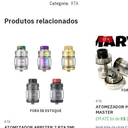
Categoria:
RTA
Produtos relacionados
-13%
FOR
RTA
ATOMIZADOR M
FORA DE ESTOQUE
MASTER
EM ATÉ 6x de
R$
3
RTA
ATOMIZADOR ARBITER 2 RTA 5ML