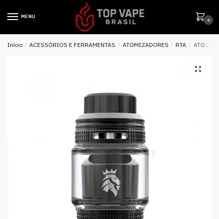
MENU
0
Início
/
ACESSÓRIOS E FERRAMENTAS
/
ATOMIZADORES
/
RTA
/
ATOMIZADOR SOLOMON 3 RTA – KAEES