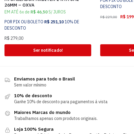
POR PIX OU BOL
26MM – OXVA
DESCONTO
EM ATÉ 6x de
R$
46,50
S/ JUROS
R$
199
R$
229,00
POR PIX OU BOLETO
R$
251,10
10% DE
DESCONTO
R$
279,00
Ser notificado!
Se
Enviamos para todo o Brasil
Sem valor mínimo
10% de desconto
Ganhe 10% de desconto para pagamentos á vista
Maiores Marcas do mundo
Trabalhamos apenas com produtos originais.
Loja 100% Segura