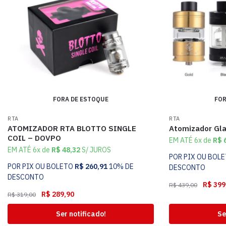
FORA DE ESTOQUE
FOR
RTA
RTA
ATOMIZADOR RTA BLOTTO SINGLE
Atomizador Gl
COIL – DOVPO
EM ATÉ 6x de
R$
6
EM ATÉ 6x de
R$
48,32
S/ JUROS
POR PIX OU BOL
POR PIX OU BOLETO
R$
260,91
10% DE
DESCONTO
DESCONTO
R$
399
R$
439,00
R$
289,90
R$
319,00
Ser notificado!
Se