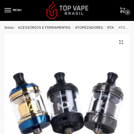
MENU
0
Início
/
ACESSÓRIOS E FERRAMENTAS
/
ATOMIZADORES
/
RTA
/
ATOMIZADOR MD RTA 24MM MTL – HELLVAPE