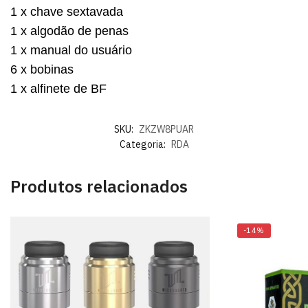
1 x chave sextavada
1 x algodão de penas
1 x manual do usuário
6 x bobinas
1 x alfinete de BF
SKU:
ZKZW8PUAR
Categoria:
RDA
Produtos relacionados
-14%