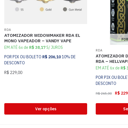
RDA
ATOMIZADOR WIDOWMAKER RDA EL
FOR
MONO VAPEADOR – VANDY VAPE
EM ATÉ 6x de
R$
38,17
S/ JUROS
RDA
ATOMIZADOR D
POR PIX OU BOLETO
R$
206,10
10% DE
RDA – HELLVAP
DESCONTO
EM ATÉ 6x de
R$
3
R$
229,00
POR PIX OU BOL
DESCONTO
R$
229
R$
265,00
Ver opções
Se