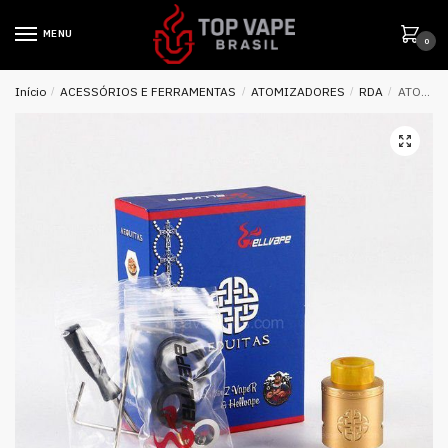
MENU
0
Início
/
ACESSÓRIOS E FERRAMENTAS
/
ATOMIZADORES
/
RDA
/
ATOMIZADOR AEQUITAS BF 24MM RDA – HELLVAPE