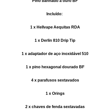
Pino banhado a ouro BF
Incluído:
1 x Hellvape Aequitas RDA
1 x Derlin 810 Drip Tip
1 x adaptador de aço inoxidável 510
1 x pino hexagonal dourado BF
4 x parafusos sextavados
1 x Orings
2 x chaves de fenda sextavadas