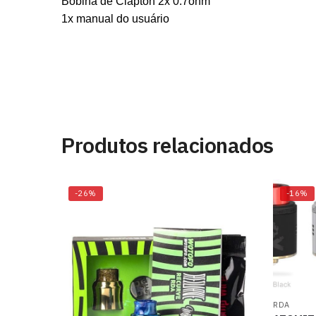
Bobina de Clapton 2x 0.7ohm
1x manual do usuário
Produtos relacionados
-26%
-16%
RDA