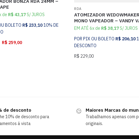
ADOR BONZA RDA 24MM –
VAPE
RDA
x de
R$
43,17
S/ JUROS
ATOMIZADOR WIDOWMAKER 
MONO VAPEADOR – VANDY V
 OU BOLETO
R$
233,10
10% DE
EM ATÉ 6x de
R$
38,17
S/ JUROS
TO
POR PIX OU BOLETO
R$
206,10
R$
259,00
DESCONTO
R$
229,00
 de desconto
Maiores Marcas do mu
he 10% de desconto para
Trabalhamos apenas com p
amentos á vista
originais.