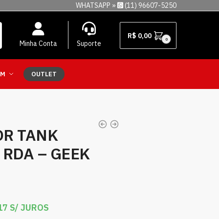
WHATSAPP »
(11) 96607-5250
R$
0,00
0
Minha Conta
Suporte
EM
OUTLET
OR TANK
 RDA – GEEK
17
S/ JUROS