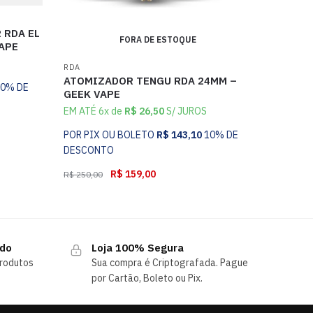
RDA EL
FORA DE ESTOQUE
APE
RDA
ATOMIZADOR TENGU RDA 24MM –
10% DE
GEEK VAPE
EM ATÉ 6x de
R$
26,50
S/ JUROS
POR PIX OU BOLETO
R$
143,10
10% DE
DESCONTO
R$
159,00
R$
250,00
ndo
Loja 100% Segura
rodutos
Sua compra é Criptografada. Pague
por Cartão, Boleto ou Pix.