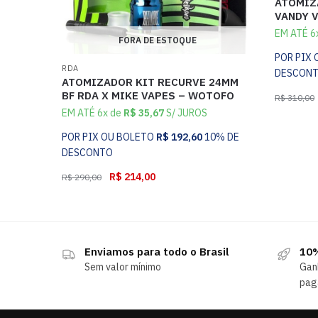
ATOMIZ
VANDY 
EM ATÉ 6
FORA DE ESTOQUE
POR PIX
RDA
DESCON
ATOMIZADOR KIT RECURVE 24MM
BF RDA X MIKE VAPES – WOTOFO
R$
310,00
EM ATÉ 6x de
R$
35,67
S/ JUROS
POR PIX OU BOLETO
R$
192,60
10% DE
DESCONTO
R$
214,00
R$
290,00
Enviamos para todo o Brasil
10%
Sem valor mínimo
Gan
pag