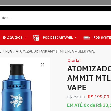
E-LIQUIDOS
POD DESCARTÁVEL
POD SYST
S
RDA
ATOMIZADOR TANK AMMIT MTL RDA – GEEK VAPE
/
/
Oferta!
ATOMIZAD
AMMIT MTL
VAPE
R$
199,00
R$
299,00
EM ATÉ 6x de
R$
33,