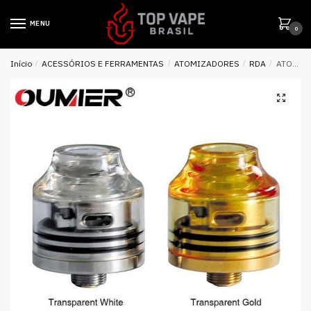
MENU
0
Início
/
ACESSÓRIOS E FERRAMENTAS
/
ATOMIZADORES
/
RDA
/
ATOMIZADOR TANK WASP NANO RDA – OUMIER