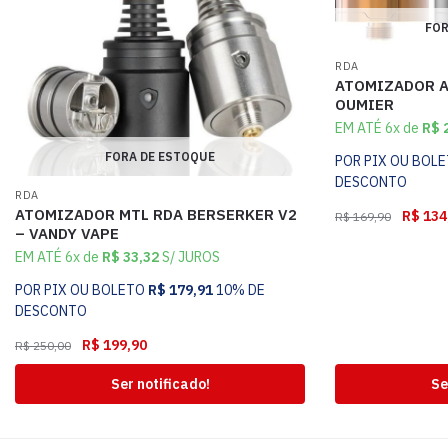
FOR
RDA
ATOMIZADOR A
OUMIER
EM ATÉ 6x de
R$
2
FORA DE ESTOQUE
POR PIX OU BOL
DESCONTO
RDA
ATOMIZADOR MTL RDA BERSERKER V2
R$
134
R$
169,90
– VANDY VAPE
EM ATÉ 6x de
R$
33,32
S/ JUROS
POR PIX OU BOLETO
R$
179,91
10% DE
DESCONTO
R$
199,90
R$
250,00
Ser notificado!
Se