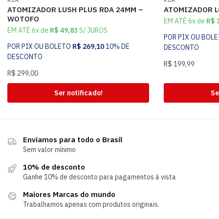
RDA
RDA
ATOMIZADOR LUSH PLUS RDA 24MM –
ATOMIZADOR L
WOTOFO
EM ATÉ 6x de
R$
3
EM ATÉ 6x de
R$
49,83
S/ JUROS
POR PIX OU BOL
POR PIX OU BOLETO
R$
269,10
10% DE
DESCONTO
DESCONTO
R$
199,99
R$
299,00
Ser notificado!
Se
Enviamos para todo o Brasil
Sem valor mínimo
10% de desconto
Ganhe 10% de desconto para pagamentos á vista
Maiores Marcas do mundo
Trabalhamos apenas com produtos originais.