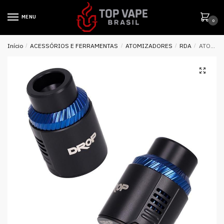
MENU
0
Início
/
ACESSÓRIOS E FERRAMENTAS
/
ATOMIZADORES
/
RDA
/
ATOMIZADOR DROP RDA v1.5 24MM – DIGIFLAVOR