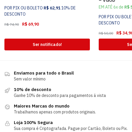
– VGOD
EM ATÉ 6x de
R$
5
POR PIX OU BOLETO
R$
62,91
10% DE
DESCONTO
POR PIX OU BOL
DESCONTO
R$
69,90
R$
74,90
R$
34,9
R$
50,00
Ser notificado!
Se
Enviamos para todo o Brasil
Sem valor mínimo
10% de desconto
Ganhe 10% de desconto para pagamentos á vista
Maiores Marcas do mundo
Trabalhamos apenas com produtos originais.
Loja 100% Segura
Sua compra é Criptografada. Pague por Cartão, Boleto ou Pix.