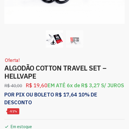
Oferta!
ALGODÃO COTTON TRAVEL SET –
HELLVAPE
R$
19,60
EM ATÉ 6x de
R$
3,27
S/ JUROS
R$
40,00
POR PIX OU BOLETO
R$
17,64
10% DE
DESCONTO
-51%
Em estoque