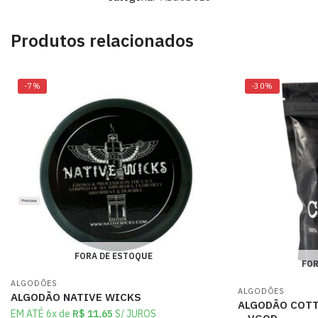
Produtos relacionados
-7%
-30%
FORA DE ESTOQUE
FOR
ALGODÕES
ALGODÕES
ALGODÃO NATIVE WICKS
ALGODÃO COT
EM ATÉ 6x de
R$
11,65
S/ JUROS