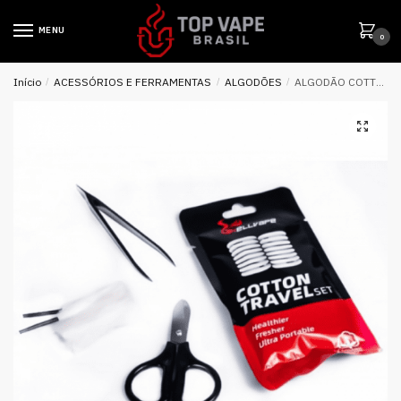
MENU
0
Início
/
ACESSÓRIOS E FERRAMENTAS
/
ALGODÕES
/
ALGODÃO COTTON TRAVEL SET – HELLVAPE