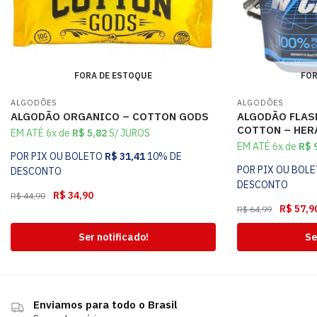
FORA DE ESTOQUE
FOR
ALGODÕES
ALGODÕES
ALGODÃO ORGANICO – COTTON GODS
ALGODÃO FLAS
COTTON – HER
EM ATÉ 6x de
R$
5,82
S/ JUROS
EM ATÉ 6x de
R$
9
POR PIX OU BOLETO
R$
31,41
10% DE
POR PIX OU BOL
DESCONTO
DESCONTO
R$
34,90
R$
44,90
R$
57,9
R$
64,99
Ser notificado!
Se
Enviamos para todo o Brasil