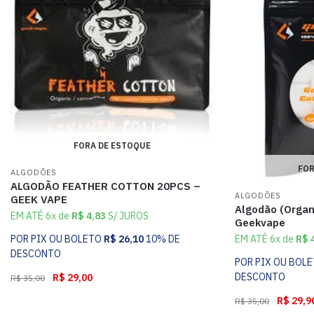
FORA DE ESTOQUE
FOR
ALGODÕES
ALGODÃO FEATHER COTTON 20PCS –
ALGODÕES
GEEK VAPE
Algodão (Organi
EM ATÉ 6x de
R$
4,83
S/ JUROS
Geekvape
POR PIX OU BOLETO
R$
26,10
10% DE
EM ATÉ 6x de
R$
4
DESCONTO
POR PIX OU BOL
DESCONTO
R$
29,00
R$
35,00
R$
29,9
R$
35,00