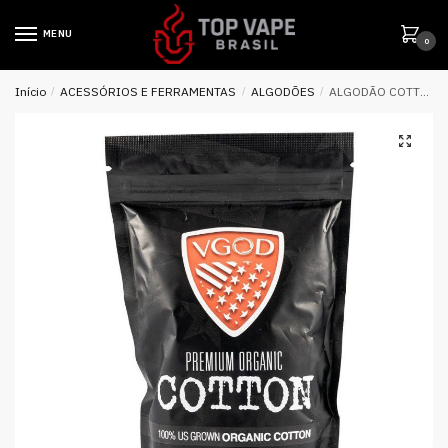
MENU
0
Início
/
ACESSÓRIOS E FERRAMENTAS
/
ALGODÕES
/
ALGODÃO COTTON ORGANIC PREMIUM – VGOD